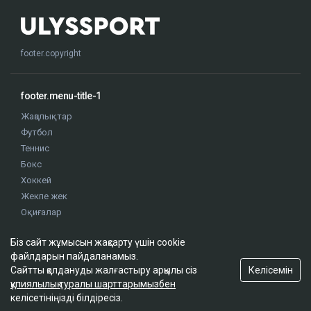
footer.copyright
footer.menu-title-1
Жаңалықтар
Футбол
Теннис
Бокс
Хоккей
Жекпе жек
Оқиғалар
Олимпиада
Біз сайт жұмысын жақсарту үшін cookie
файлдарын пайдаланамыз.
footer.menu-title-2
Келісемін
Сайтты қолдануды жалғастыру арқылы сіз
құпиялылық туралы шарттарымызбен
О проекте
келісетініңізді білдіресіз.
Правила сайта