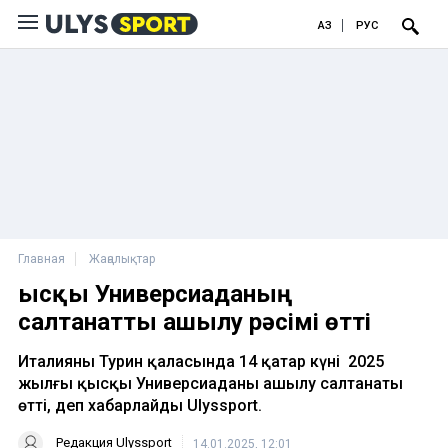
ҚАЗ
РУС
Главная
Жаңалықтар
Қысқы Универсиаданың
салтанатты ашылу рәсімі өтті
Италияның Турин қаласында 14 қаңтар күні 2025
жылғы қысқы Универсиаданың ашылу салтанаты
өтті, деп хабарлайды Ulyssport.
Редакция Ulyssport
14.01.2025, 12:01