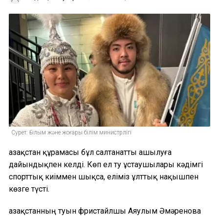
Сурет: Ғылым және жоғары білім министрлігі
Қазақстан құрамасы бұл салтанатты ашылуға
дайындықпен келді. Көп ел ту ұстаушылары кәдімгі
спорттық киіммен шықса, еліміз ұлттық нақышпен
көзге түсті.
Қазақстанның туын фристайлшы Аяулым Әмәренова