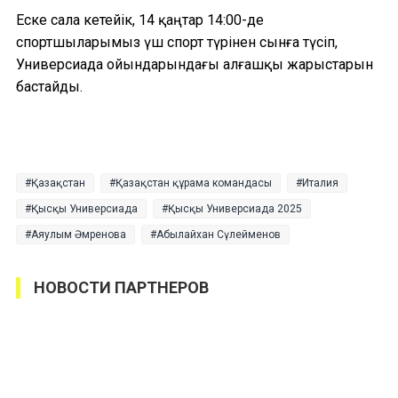
Еске сала кетейік, 14 қаңтар 14:00-де
спортшыларымыз үш спорт түрінен сынға түсіп,
Универсиада ойындарындағы алғашқы жарыстарын
бастайды.
Қазақстан
Қазақстан құрама командасы
Италия
Қысқы Универсиада
Қысқы Универсиада 2025
Аяулым Әмренова
Абылайхан Сүлейменов
НОВОСТИ ПАРТНЕРОВ