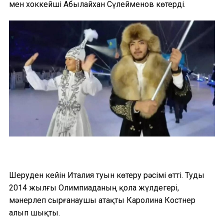
мен хоккейші Абылайхан Сүлейменов көтерді.
Шеруден кейін Италия туын көтеру рәсімі өтті. Туды
2014 жылғы Олимпиаданың қола жүлдегері,
мәнерлеп сырғанаушы атақты Каролина Костнер
алып шықты.