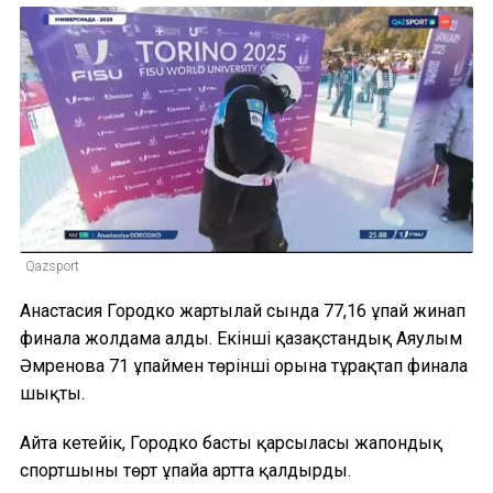
Qazsport
Анастасия Городко жартылай сында 77,16 ұпай жинап
финалға жолдама алды. Екінші қазақстандық Аяулым
Әмренова 71 ұпаймен төрінші орынға тұрақтап финалға
шықты.
Айта кетейік, Городко басты қарсыласы жапондық
спортшыны төрт ұпайға артта қалдырды.