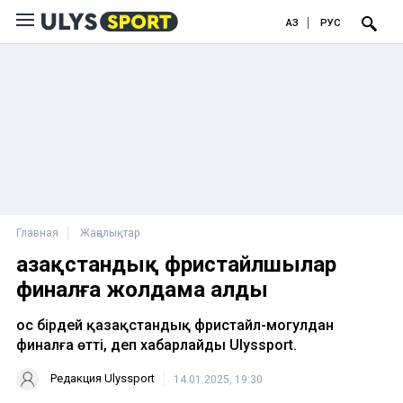
ҚАЗ
РУС
Главная
Жаңалықтар
Қазақстандық фристайлшылар
финалға жолдама алды
Қос бірдей қазақстандық фристайл-могулдан
финалға өтті, деп хабарлайды Ulyssport.
Редакция Ulyssport
14.01.2025, 19:30