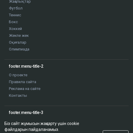
Жаңалықтар
Футбол
Теннис
Бокс
Хоккей
Жекпе жек
Оқиғалар
Олимпиада
footer.menu-title-2
О проекте
Правила сайта
Реклама на сайте
Контакты
footer.menu-title-3
Біз сайт жұмысын жақсарту үшін cookie
файлдарын пайдаланамыз.