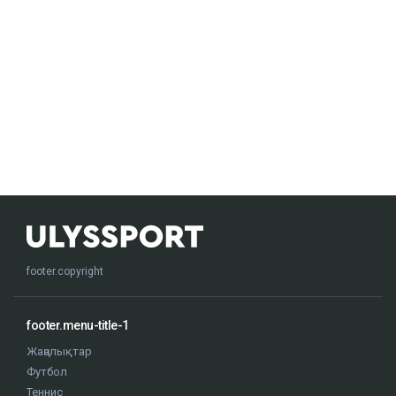
footer.copyright
footer.menu-title-1
Жаңалықтар
Футбол
Теннис