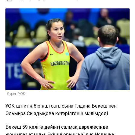
Сурет: ҰОК
ҰОК үштіктің бірінші сатысына Гүлдана Бекеш пен
Эльмира Сыздықова көтерілгенін мәлімдеді.
Бекеш 59 келіге дейінгі салмақ дәрежесінде
жеңімпаз атанды. Екінші орынға Юлия Новичка