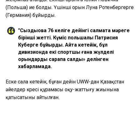
(Польша) ие болды. Үшінші орын Луна Ротенбергерге
(Германия) бұйырды.
"Сыздықова 76 келіге дейінгі салмақта мәреге
бірінші жетті. Күміс польшалық Патрисия
Куберге бұйырды. Айта кетейік, бұл
дивизионда екі спортшы ғана жүлделі
орындарды сарапқа салды» делінген
хабарламада.
Еске сала кетейік, бұған дейін UWW-дан Қазақстан
әйелдер күресі құрамасы оқу-жаттығу жиынына
қатысатыны айтылған.