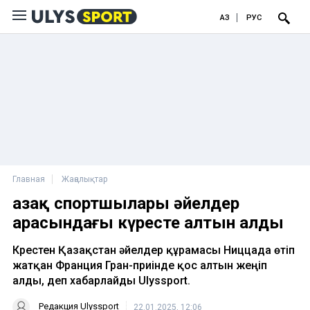
ҚАЗ
РУС
Главная
Жаңалықтар
Қазақ спортшылары әйелдер
арасындағы күресте алтын алды
Күрестен Қазақстан әйелдер құрамасы Ниццада өтіп
жатқан Франция Гран-приінде қос алтын жеңіп
алды, деп хабарлайды Ulyssport.
Редакция Ulyssport
22.01.2025, 12:06