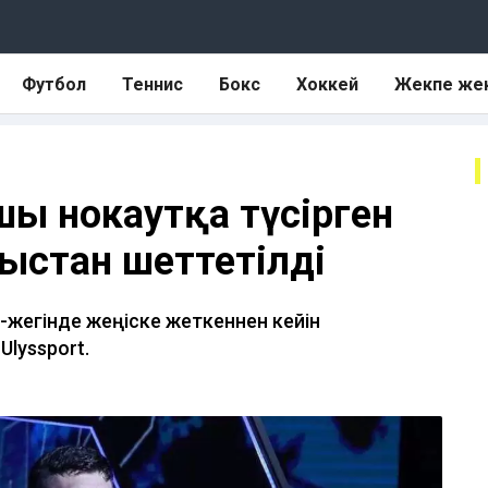
Футбол
Теннис
Бокс
Хоккей
Жекпе же
шы нокаутқа түсірген
рыстан шеттетілді
жегінде жеңіске жеткеннен кейін
Ulyssport.