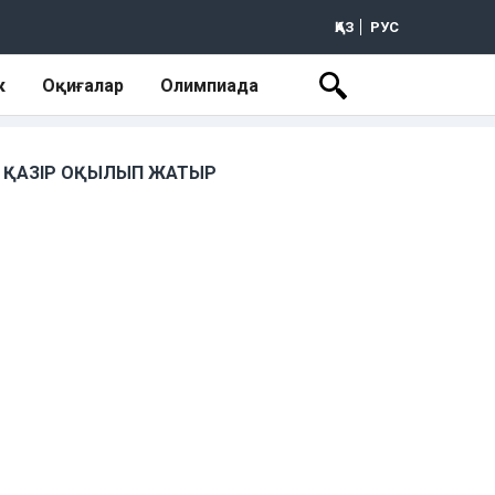
ҚАЗ
РУС
к
Оқиғалар
Олимпиада
ҚАЗІР ОҚЫЛЫП ЖАТЫР