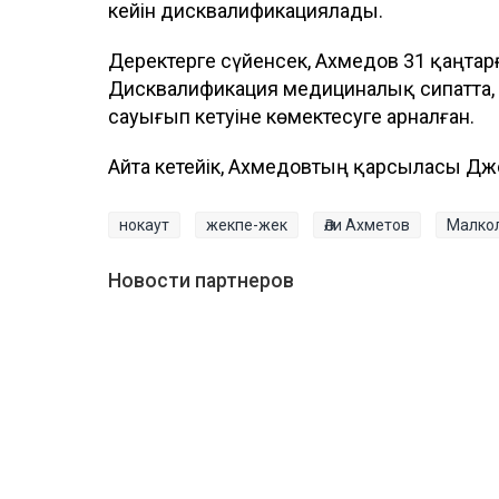
кейін дисквалификациялады.
Деректерге сүйенсек, Ахмедов 31 қаңтар
Дисквалификация медициналық сипатта, 
сауығып кетуіне көмектесуге арналған.
Айта кетейік, Ахмедовтың қарсыласы Джон
нокаут
жекпе-жек
Әли Ахметов
Малко
Новости партнеров