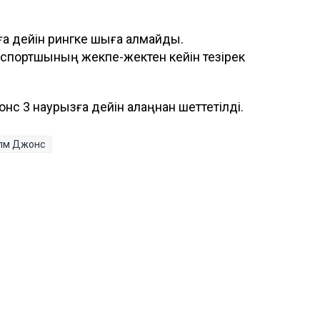
ға дейін рингке шыға алмайды.
спортшының жекпе-жектен кейін тезірек
с 3 наурызға дейін алаңнан шеттетілді.
лм Джонс