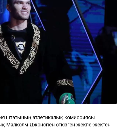
орния штатының атлетикалық комиссиясы
қ Малколм Джонспен өткізген жекпе-жектен