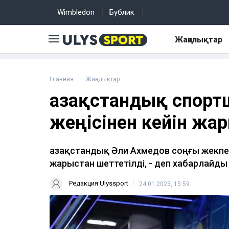
Wimbledon
Бублик
Жаңалықтар
Главная
Жаңалықтар
Қазақстандық спорт
жеңісінен кейін жа
Қазақстандық Әли Ахмедов соңғы жекпе-
жарыстан шеттетілді, - деп хабарлайды 
Редакция Ulyssport
24.01.2025, 15:59