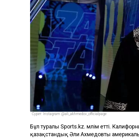
Сурет: Instagram @ali_akhmedov_officialpage
Бұл туралы Sports.kz. мәлім етті. Калиф
қазақстандық Әли Ахмедовты америкалы