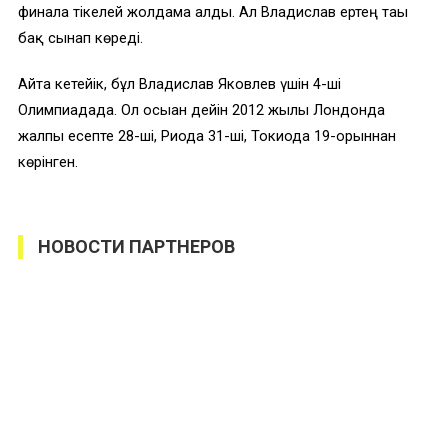
финалға тікелей жолдама алды. Ал Владислав ертең тағы
бақ сынап көреді.
Айта кетейік, бұл Владислав Яковлев үшін 4-ші
Олимпиадада. Ол осыған дейін 2012 жылы Лондонда
жалпы есепте 28-ші, Риода 31-ші, Токиода 19-орыннан
көрінген.
НОВОСТИ ПАРТНЕРОВ