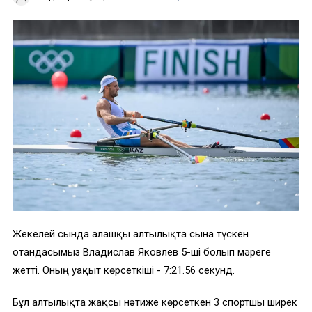
Жекелей сында алғашқы алтылықта сынға түскен
отандасымыз Владислав Яковлев 5-ші болып мәреге
жетті. Оның уақыт көрсеткіші - 7:21.56 секунд.
Бұл алтылықта жақсы нәтиже көрсеткен 3 спортшы ширек