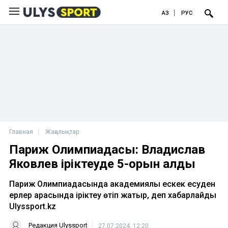
ҚАЗ
РУС
Главная
Жаңалықтар
Париж Олимпиадасы: Владислав
Яковлев іріктеуде 5-орын алды
Париж Олимпиадасында академиялық ескек есуден
ерлер арасында іріктеу өтіп жатыр, деп хабарлайды
Ulyssport.kz
Редакция Ulyssport
27.07.2024, 12:20