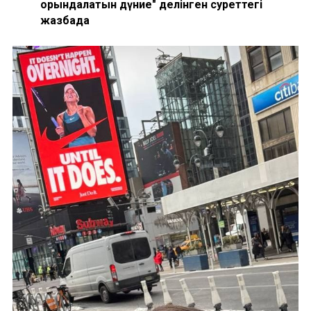
орындалатын дүние" делінген суреттегі
жазбада