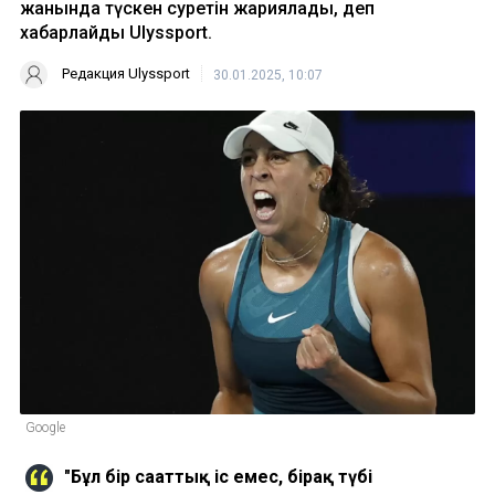
жанында түскен суретін жариялады, деп
хабарлайды Ulyssport.
Редакция Ulyssport
30.01.2025, 10:07
Google
"Бұл бір сағаттық іс емес, бірақ түбі