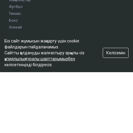
Футбол
Теннис
Бокс
Хоккей
Жекпе жек
Оқиғалар
Біз сайт жұмысын жақсарту үшін cookie
файлдарын пайдаланамыз.
Олимпиада
Келісемін
Сайтты қолдануды жалғастыру арқылы сіз
құпиялылық туралы шарттарымызбен
footer.menu-title-2
келісетініңізді білдіресіз.
О проекте
Правила сайта
Реклама на сайте
Контакты
footer.menu-title-3