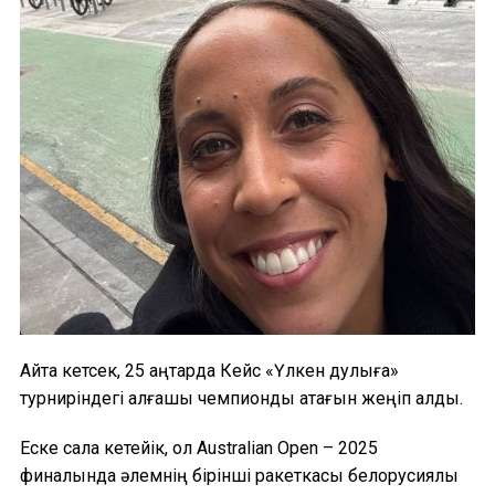
Айта кетсек, 25 қаңтарда Кейс «Үлкен дулыға»
турниріндегі алғашқы чемпиондық атағын жеңіп алды.
Еске сала кетейік, ол Australian Open – 2025
финалында әлемнің бірінші ракеткасы белорусиялық