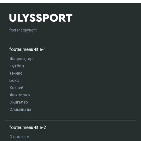
footer.copyright
footer.menu-title-1
Жаңалықтар
Футбол
Теннис
Бокс
Хоккей
Жекпе жек
Оқиғалар
Олимпиада
footer.menu-title-2
О проекте