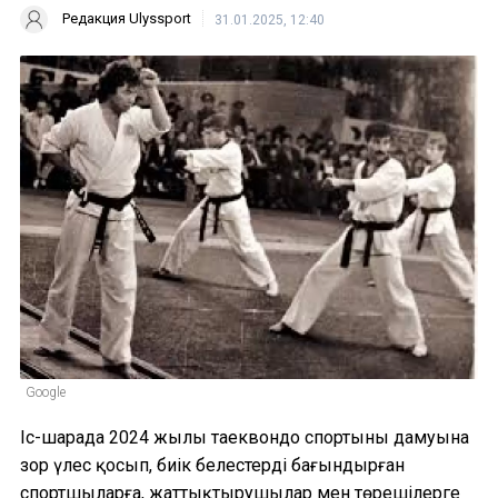
Редакция Ulyssport
31.01.2025, 12:40
Google
Іс-шарада 2024 жылы таеквондо спортының дамуына
зор үлес қосып, биік белестерді бағындырған
спортшыларға, жаттықтырушылар мен төрешілерге