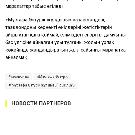
марапаттар табыс етіледі.
«Мұстафа Өзтүрік жұлдызы» қазақстандық
таэквондоның көрнекті өкілдерінің жетістіктерін
айшықтап қана қоймай, еліміздегі спорттың дамуының
бас үлгісіне айналған ұлы тұлғаның жолын ұрпақ
көкейінде жандандыратын жыл сайынғы марапатқа
айналмақ.
таеквондо
Мұстафа Өзтүрік
"Мұстафа Өзтүрік жұлдызы" сыйлығы
НОВОСТИ ПАРТНЕРОВ