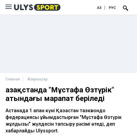
ҚАЗ
РУС
Главная
Жаңалықтар
Қазақстанда "Мұстафа Өзтүрік"
атындағы марапат беріледі
Астанада 1 ақпан күні Қазақстан таэквондо
федерациясы ұйымдастырған "Мұстафа Өзтүрік
жұлдызы" жүлдесін тапсыру рәсімі өтеді, деп
хабарлайды Ulyssport.