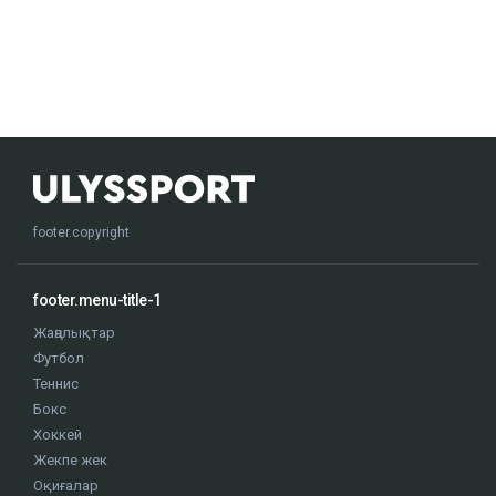
footer.copyright
footer.menu-title-1
Жаңалықтар
Футбол
Теннис
Бокс
Хоккей
Жекпе жек
Оқиғалар