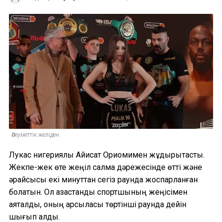
Әлеуметтік желіден
Лукас нигериялық Айисат Ориомимен жұдырықтасты.
Жекпе-жек өте жеңіл салмақ дәрежесінде өтті және
әрқайсысы екі минуттан сегіз раундқа жоспарланған
болатын. Ол қазақстандық спортшының жеңісімен
аяқталды, оның қарсыласы төртінші раундқа дейін
шығып қалды.