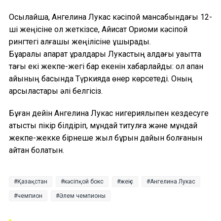
Осылайша, Ангелина Лукас кәсіпқой мансабындағы 12-
ші жеңісіне қол жеткізсе, Айисат Ориоми кәсіпқой
рингтегі алғашқы жеңілісіне ұшырады.
Бұқаралық ақпарат құралдары Лукастың алдағы уақытта
тағы екі жекпе-жегі бар екенін хабарлайды: ол ақпан
айының басында Түркияда өнер көрсетеді. Оның
қарсыластары әлі белгісіз.
Бұған дейін Ангелина Лукас нигериялықпен кездесуге
қатысты пікір білдіріп, мұндай титулға және мұндай
жекпе-жекке бірнеше жыл бұрын дайын болғанын
айтқан болатын.
Қазақстан
кәсіпқой бокс
жеңіс
Ангелина Лукас
чемпион
Әлем чемпионы