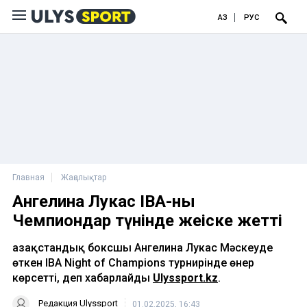
ҚАЗ
РУС
Главная
Жаңалықтар
Ангелина Лукас IBA-ның
Чемпиондар түнінде жеңіске жетті
Қазақстандық боксшы Ангелина Лукас Мәскеуде
өткен IBA Night of Champions турнирінде өнер
көрсетті, деп хабарлайды
Ulyssport.kz
.
Редакция Ulyssport
01.02.2025, 16:43