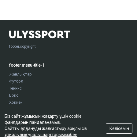
footer.copyright
footer.menu-title-1
Жаңалықтар
Футбол
Теннис
Бокс
Хоккей
Жекпе жек
Біз сайт жұмысын жақсарту үшін cookie
Оқиғалар
файлдарын пайдаланамыз.
Олимпиада
Келісемін
Сайтты қолдануды жалғастыру арқылы сіз
құпиялылық туралы шарттарымызбен