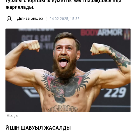
туралы спортшы әлеуметтік желі парақшасында
жариялады.
Ділназ Бишер
04.02.2025, 15:33
Google
ҮЙ ҮШІН ШАБУЫЛ ЖАСАЛДЫ