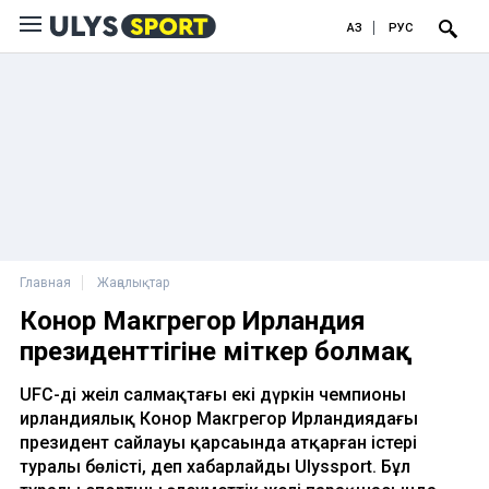
ҚАЗ
РУС
Главная
Жаңалықтар
Конор Макгрегор Ирландия
президенттігіне үміткер болмақ
UFC-дің жеңіл салмақтағы екі дүркін чемпионы
ирландиялық Конор Макгрегор Ирландиядағы
президент сайлауы қарсаңында атқарған істері
туралы бөлісті, деп хабарлайды Ulyssport. Бұл