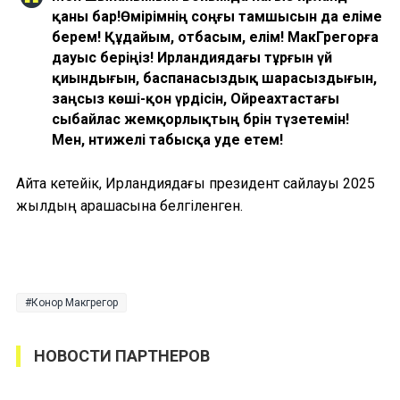
қаны бар!Өмірімнің соңғы тамшысын да еліме
берем! Құдайым, отбасым, елім! МакГрегорға
дауыс беріңіз! Ирландиядағы тұрғын үй
қиындығын, баспанасыздық шарасыздығын,
заңсыз көші-қон үрдісін, Ойреахтастағы
сыбайлас жемқорлықтың бәрін түзетемін!
Мен, нәтижелі табысқа уәде етем!
Айта кетейік, Ирландиядағы президент сайлауы 2025
жылдың қарашасына белгіленген.
Конор Макгрегор
НОВОСТИ ПАРТНЕРОВ