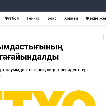
Футбол
Теннис
Бокс
Хоккей
Жекпе же
ауымдастығының
тағайындалды
орт қауымдастығының вице-президенттері
t.