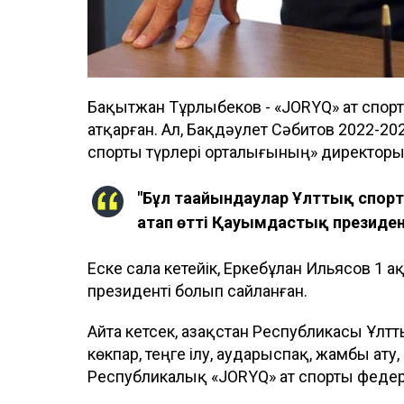
Бақытжан Тұрлыбеков - «JORYQ» ат спор
атқарған. Ал, Бақдәулет Сәбитов 2022-2
спорты түрлері орталығының» директоры
"Бұл тағайындаулар Ұлттық спо
атап өтті Қауымдастық президен
Еске сала кетейік, Еркебұлан Ильясов 1 
президенті болып сайланған.
Айта кетсек, Қазақстан Республикасы Ұл
көкпар, теңге ілу, аударыспақ, жамбы ату, 
Республикалық «JORYQ» ат спорты федер