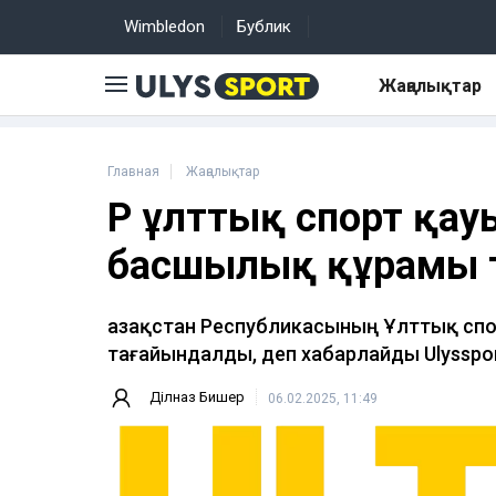
Wimbledon
Бублик
Жаңалықтар
Главная
Жаңалықтар
ҚР ұлттық спорт қ
басшылық құрамы 
Қазақстан Республикасының Ұлттық сп
тағайындалды, деп хабарлайды Ulysspor
Ділназ Бишер
06.02.2025, 11:49