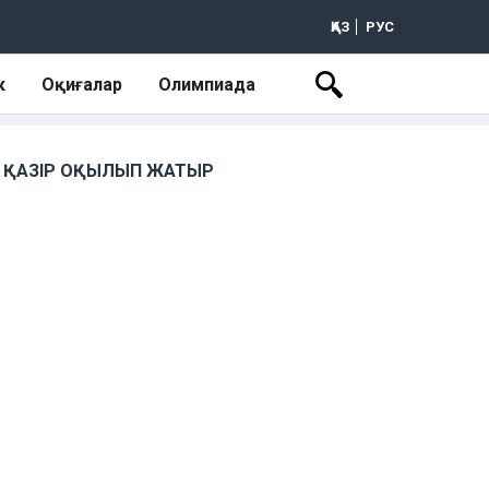
ҚАЗ
РУС
к
Оқиғалар
Олимпиада
ҚАЗІР ОҚЫЛЫП ЖАТЫР