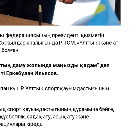
ты федерациясының президенті қызметін
025 жылдар аралығында ҚР ТСМ, «Ұлттық және ат
 болған.
рттың даму жолында маңызды қадам" деп
ті Еркебұлан Ильясов.
ақпан күні ҚР Ұлттық спорт қауымдастығының
ттық спорт қауымдастығының құрамына бәйге,
құсбегілік, садақ ату, асық ату және
ациялары кіреді.