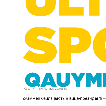
Сурет: Ұлттық спорт қауымдастығы
Қоғаммен байланыстың вице-президенті 