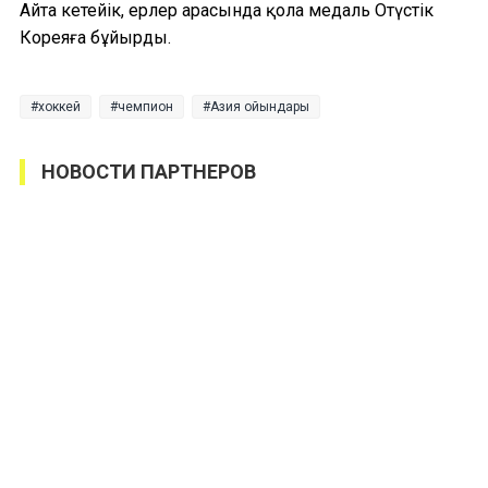
Айта кетейік, ерлер арасында қола медаль Оңтүстік
Кореяға бұйырды.
хоккей
чемпион
Азия ойындары
НОВОСТИ ПАРТНЕРОВ