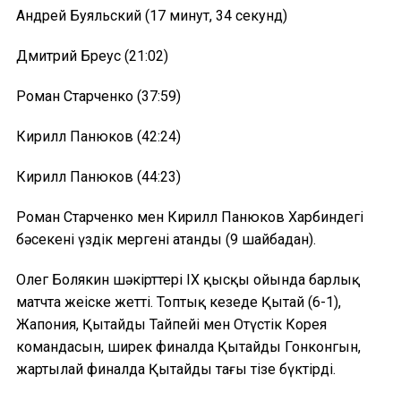
Андрей Буяльский (17 минут, 34 секунд)
Дмитрий Бреус (21:02)
Роман Старченко (37:59)
Кирилл Панюков (42:24)
Кирилл Панюков (44:23)
Роман Старченко мен Кирилл Панюков Харбиндегі
бәсекенің үздік мергені атанды (9 шайбадан).
Олег Болякин шәкірттері IX қысқы ойында барлық
матчта жеңіске жетті. Топтық кезеңде Қытай (6-1),
Жапония, Қытайдың Тайпейі мен Оңтүстік Корея
командасын, ширек финалда Қытайдың Гонконгын,
жартылай финалда Қытайды тағы тізе бүктірді.