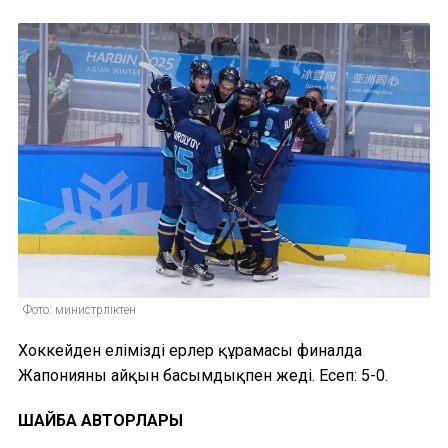
Фото: министрліктен
Хоккейден еліміздің ерлер құрамасы финалда
Жапонияны айқын басымдықпен жеңді. Есеп: 5-0.
ШАЙБА АВТОРЛАРЫ