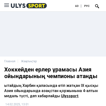
ҚАЗ
РУС
Главная
Жаңалықтар
Хоккейден ерлер құрамасы Азия
ойындарының чемпионы атанды
Қытайдың Харбин қаласында өтіп жатқан IX қысқы
Азия ойындарында Қазақстан қоржынына 4-алтын
медаль түсті, деп хабарлайды
Ulyssport
.
14.02.2025, 13:01