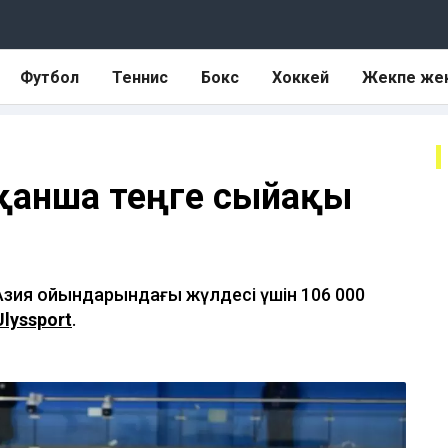
Футбол
Теннис
Бокс
Хоккей
Жекпе же
 қанша теңге сыйақы
зия ойындарындағы жүлдесі үшін 106 000
Ulyssport
.