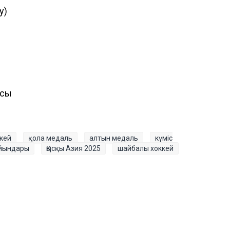
у)
асы
кей
қола медаль
алтын медаль
күміс
ойындары
Қысқы Азия 2025
шайбалы хоккей