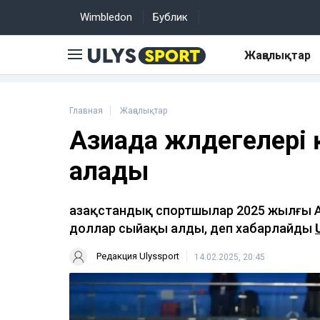
Wimbledon
Бублик
Жаңалықтар
Главная
Жаңалықтар
Азиада жүлдегелері
алады
Қазақстандық спортшылар 2025 жылғы А
доллар сыйақы алды, деп хабарлайды
Редакция Ulyssport
14.02.2025, 20:45