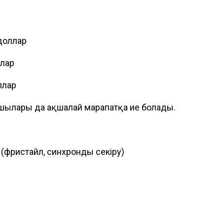
 доллар
ллар
ллар
ылары да ақшалай марапатқа ие болады.
(фристайл, синхронды секіру)