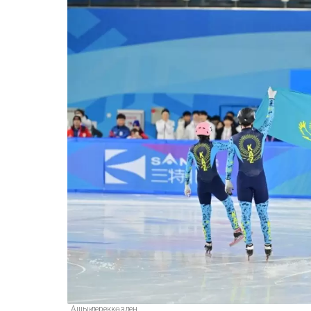
Ашық дереккөзден