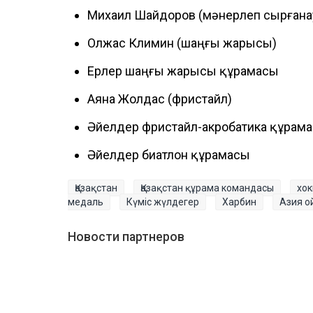
Михаил Шайдоров (мәнерлеп сырғана
Олжас Климин (шаңғы жарысы)
Ерлер шаңғы жарысы құрамасы
Аяна Жолдас (фристайл)
Әйелдер фристайл-акробатика құрам
Әйелдер биатлон құрамасы
Қазақстан
Қазақстан құрама командасы
хок
медаль
Күміс жүлдегер
Харбин
Азия 
Новости партнеров