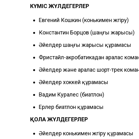
КҮМІС ЖҮЛДЕГЕРЛЕР
Евгений Кошкин (конькимен жүгіру)
Константин Борцов (шаңғы жарысы)
Әйелдер шаңғы жарысы құрамасы
Фристайл-акробатикадан аралас кома
Әйелдер және аралас шорт-трек ком
Әйелдер хоккей құрамасы
Вадим Куралес (биатлон)
Ерлер биатлон құрамасы
ҚОЛА ЖҮЛДЕГЕРЛЕР
Әйелдер конькимен жүгіру құрамасы