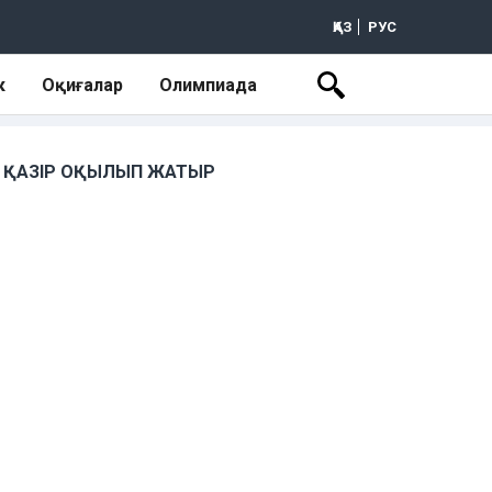
ҚАЗ
РУС
к
Оқиғалар
Олимпиада
ҚАЗІР ОҚЫЛЫП ЖАТЫР