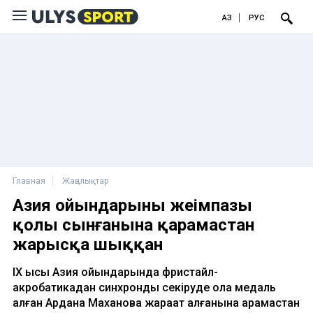
ҚАЗ
РУС
Главная
Жаңалықтар
Азия ойындарының жеңімпазы
қолы сынғанына қарамастан
жарысқа шыққан
IX қысқы Азия ойындарында фристайл-
акробатикадан синхронды секіруде қола медаль
алған Ардана Маханова жарақат алғанына қарамастан