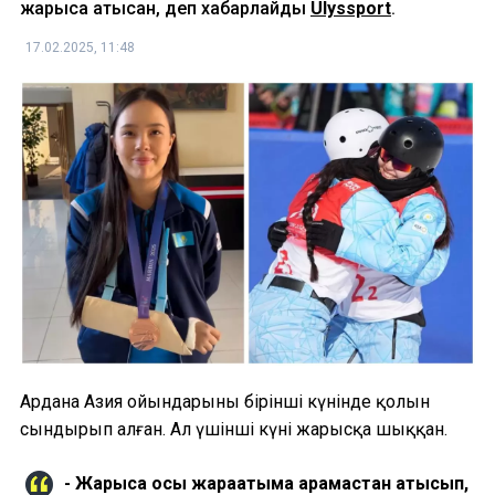
жарысқа қатысқан, деп хабарлайды
Ulyssport
.
17.02.2025, 11:48
Ардана Азия ойындарының бірінші күнінде қолын
сындырып алған. Ал үшінші күні жарысқа шыққан.
- Жарысқа осы жарақатыма қарамастан қатысып,