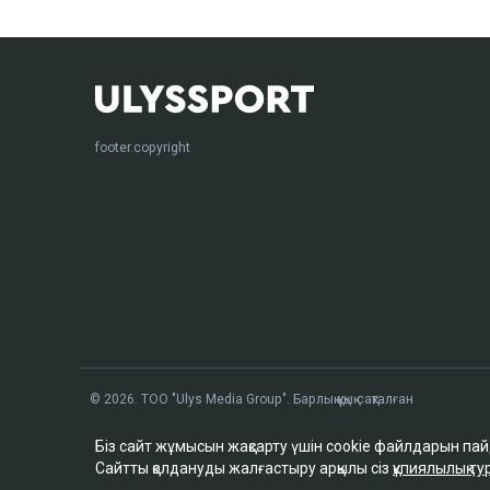
footer.copyright
© 2026. ТОО "Ulys Media Group". Барлық құқық сақталған
Біз сайт жұмысын жақсарту үшін cookie файлдарын па
Сайтты қолдануды жалғастыру арқылы сіз
құпиялылық 