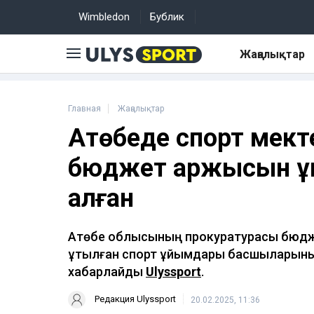
Wimbledon
Бублик
Жаңалықтар
Главная
Жаңалықтар
Ақтөбеде спорт мек
бюджет қаржысын қ
қалған
Ақтөбе облысының прокуратурасы бюдж
ұтылған спорт ұйымдары басшыларының
хабарлайды
Ulyssport
.
Редакция Ulyssport
20.02.2025, 11:36