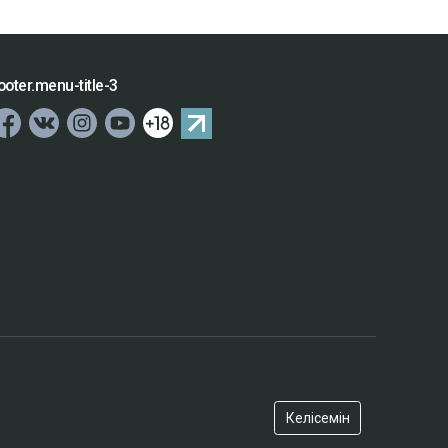
ooter.menu-title-3
Келісемін