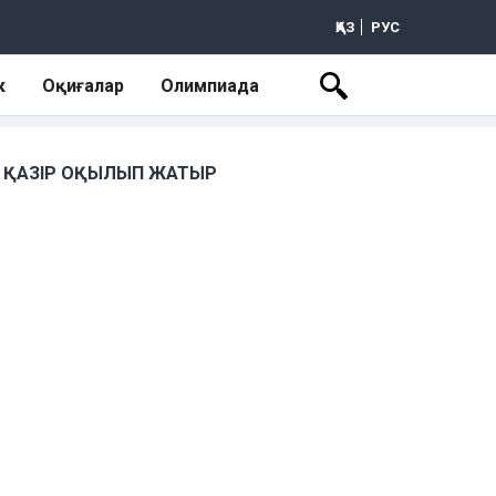
ҚАЗ
РУС
к
Оқиғалар
Олимпиада
ҚАЗІР ОҚЫЛЫП ЖАТЫР