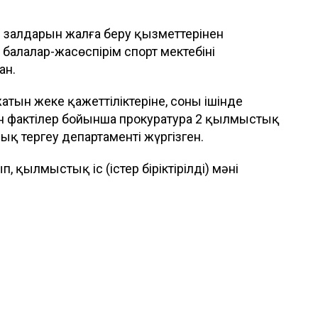
н залдарын жалға беру қызметтерінен
 балалар-жасөспірім спорт мектебінің
ан.
тын жеке қажеттіліктеріне, соның ішінде
ан фактілер бойынша прокуратура 2 қылмыстық
лық тергеу департаменті жүргізген.
, қылмыстық іс (істер біріктірілді) мәні