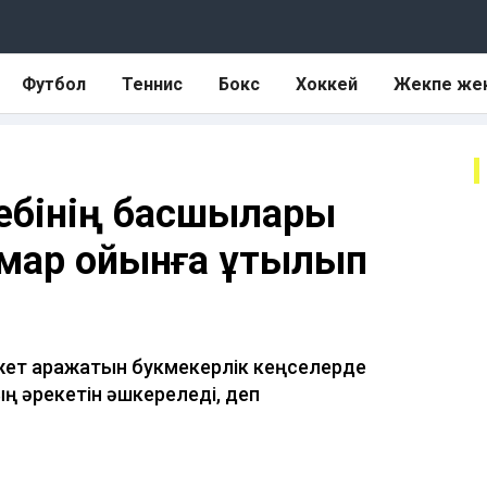
Футбол
Теннис
Бокс
Хоккей
Жекпе же
тебінің басшылары
ұмар ойынға ұтылып
ет қаражатын букмекерлік кеңселерде
 әрекетін әшкереледі, деп