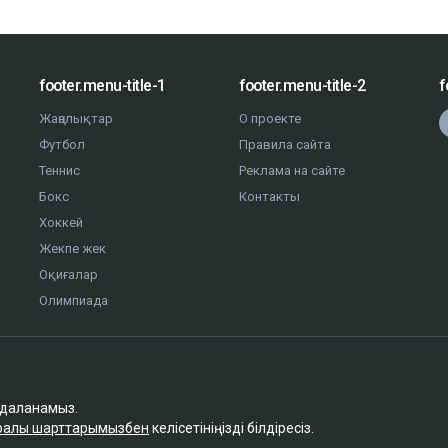
footer.menu-title-1
footer.menu-title-2
f
Жаңалықтар
О проекте
Футбол
Правила сайта
Теннис
Реклама на сайте
Бокс
Контакты
Хоккей
Жекпе жек
Оқиғалар
Олимпиада
йдаланамыз.
туралы шарттарымызбен
келісетініңізді білдіресіз.