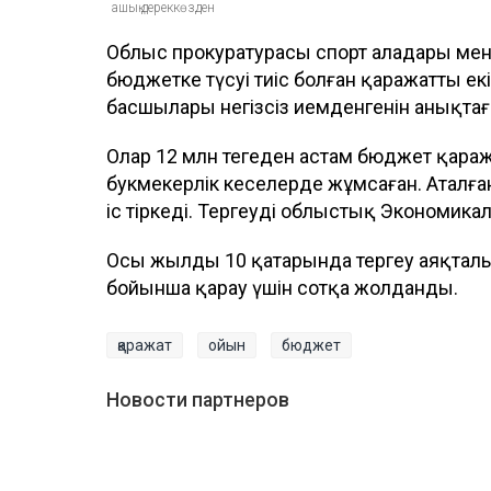
ашық дереккөзден
Облыс прокуратурасы спорт алаңдары ме
бюджетке түсуі тиіс болған қаражатты екі
басшылары негізсіз иемденгенін анықтағ
Олар 12 млн теңгеден астам бюджет қаража
букмекерлік кеңселерде жұмсаған. Аталғ
іс тіркеді. Тергеуді облыстық Экономика
Осы жылдың 10 қаңтарында тергеу аяқталып
бойынша қарау үшін сотқа жолданды.
қаражат
ойын
бюджет
Новости партнеров