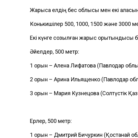
Жарысқа елдің бес облысы мен екі қаласы
Конькишілер 500, 1000, 1500 және 3000 мет
Екі күнге созылған жарыс қорытындысы 
Әйелдер, 500 метр:
1 орын – Алена Лифатова (Павлодар обл
2 орын – Арина Ильященко (Павлодар об
3 орын – Мария Кузнецова (Солтүстік Қаз
Ерлер, 500 метр:
1 орын – Дмитрий Бичуркин (Қостанай о