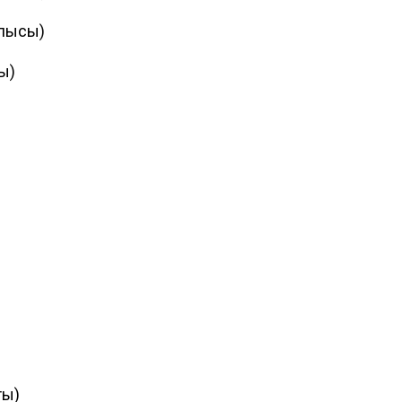
блысы)
ы)
ты)