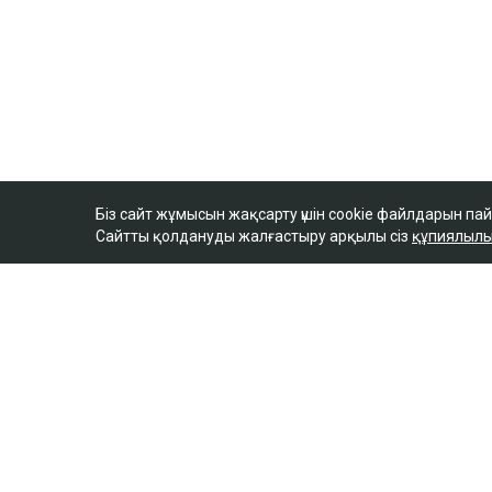
Біз сайт жұмысын жақсарту үшін cookie файлдарын па
Сайтты қолдануды жалғастыру арқылы сіз
құпиялылы
footer.copyright