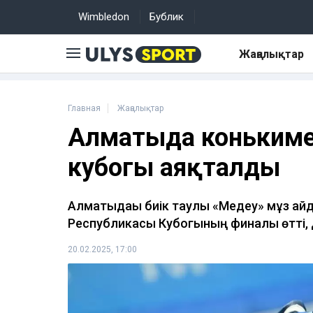
Wimbledon
Бублик
Жаңалықтар
Главная
Жаңалықтар
Алматыда конькимен
кубогы аяқталды
Алматыдағы биік таулы «Медеу» мұз ай
Республикасы Кубогының финалы өтті,
20.02.2025, 17:00