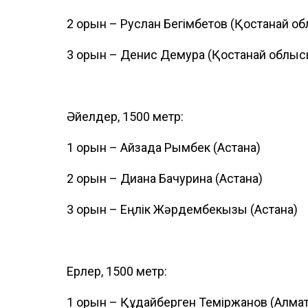
2 орын – Руслан Бегімбетов (Қостанай о
3 орын – Денис Демура (Қостанай облыс
Әйелдер, 1500 метр:
1 орын – Айзада Рымбек (Астана)
2 орын – Диана Бачурина (Астана)
3 орын – Еңлік Жәрдембекқызы (Астана)
Ерлер, 1500 метр:
1 орын – Құдайберген Теміржанов (Алма