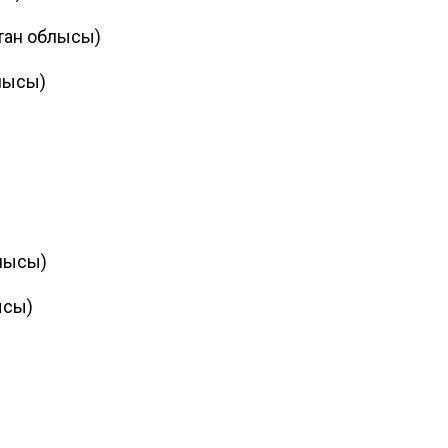
стан облысы)
лысы)
лысы)
ысы)