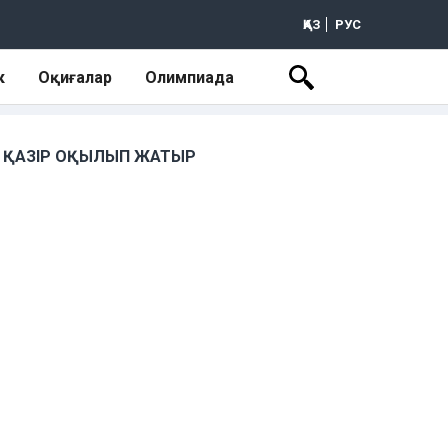
ҚАЗ
РУС
к
Оқиғалар
Олимпиада
ҚАЗІР ОҚЫЛЫП ЖАТЫР