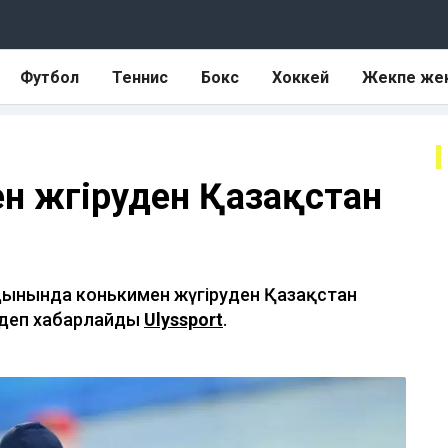
Футбол
Теннис
Бокс
Хоккей
Жекпе же
 жүгіруден Қазақстан
дынында конькимен жүгіруден Қазақстан
 деп хабарлайды
Ulyssport
.