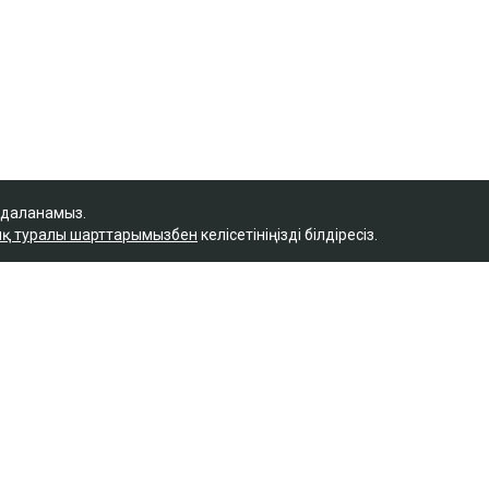
йдаланамыз.
қ туралы шарттарымызбен
келісетініңізді білдіресіз.
footer.menu-title-1
footer.menu-title-2
f
Жаңалықтар
О проекте
Футбол
Правила сайта
Теннис
Реклама на сайте