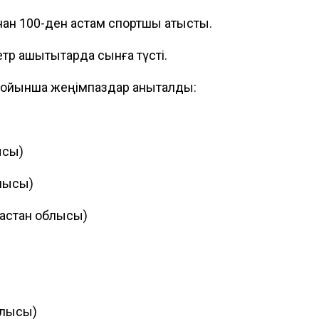
нан 100-ден астам спортшы қатысты.
р қашықтықтарда сынға түсті.
бойынша жеңімпаздар анықталды:
ысы)
лысы)
ақстан облысы)
блысы)