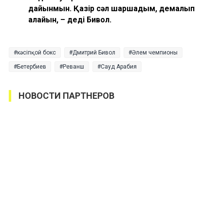
дайынмын. Қазір сәл шаршадым, демалып
алайын, – деді Бивол.
кәсіпқой бокс
Дмитрий Бивол
Әлем чемпионы
Бетербиев
Реванш
Сауд Арабия
НОВОСТИ ПАРТНЕРОВ