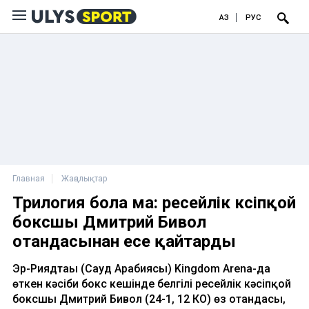
ҚАЗ
РУС
Главная
Жаңалықтар
Трилогия бола ма: ресейлік кәсіпқой
боксшы Дмитрий Бивол
отандасынан есе қайтарды
Эр-Риядтағы (Сауд Арабиясы) Kingdom Arena-да
өткен кәсіби бокс кешінде белгілі ресейлік кәсіпқой
боксшы Дмитрий Бивол (24-1, 12 КО) өз отандасы,