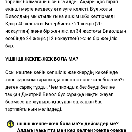
төрелік болмағанын сынға алды. Ақыры қос тарап
екінші мәрте кездесу өткізуге келісті. Бұл жолы
Биволдың мықтылығына ешкім шүбә келтірмеді.
Қазір 40 жастағы Бетербиевте 21 жеңіс (20
нокаутпен) және бір жеңіліс, ал 34 жастағы Биволдың
есебінде 24 жеңіс (12 нокаутпен) және бір жеңіліс
бар.
ҮШІНШІ ЖЕКПЕ-ЖЕК БОЛА МА?
Осы кештен кейін көпшілік жанкүйердің көкейінде
«қос қарсылас арасында үшінші жекпе-жек бола ма?»
деген сұрақ тұрды. Чемпиондық белбеуді беліне
таққан Дмитрий Бивол бұл сұраққа нақты жауап
бермесе де жұдырықтасудан ешқашан бас
тартпайтынын мәлімдеді.
Үшінші жекпе-жек бола ма?» дейсіздер ме?
Алдағы уақытта мен кез келген жекпе-жекке