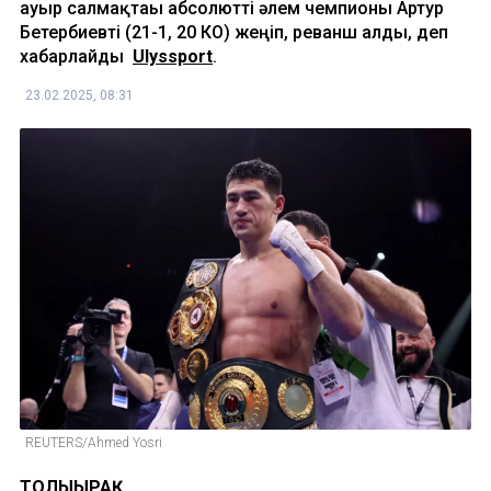
ауыр салмақтағы абсолютті әлем чемпионы Артур
Бетербиевті (21-1, 20 КО) жеңіп, реванш алды, деп
хабарлайды
Ulyssport
.
23.02.2025, 08:31
REUTERS/Ahmed Yosri
ТОЛЫҒЫРАҚ