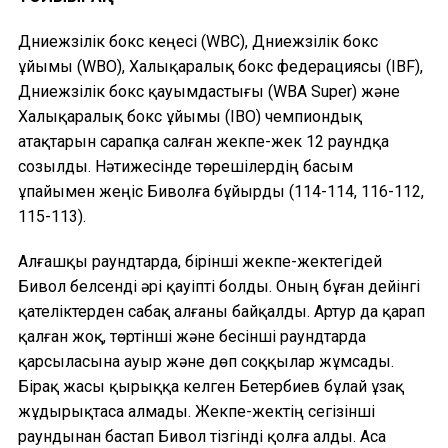
Дүниежүзілік бокс кеңесі (WBC), Дүниежүзілік бокс
ұйымы (WBO), Халықаралық бокс федерациясы (IBF),
Дүниежүзілік бокс қауымдастығы (WBA Super) және
Халықаралық бокс ұйымы (IBO) чемпиондық
атақтарын сарапқа салған жекпе-жек 12 раундқа
созылды. Нәтижесінде төрешілердің басым
ұпайымен жеңіс Биволға бұйырды (114-114, 116-112,
115-113).
Алғашқы раундтарда, бірінші жекпе-жектегідей
Бивол белсенді әрі қауіпті болды. Оның бұған дейінгі
қателіктерден сабақ алғаны байқалды. Артур да қарап
қалған жоқ, төртінші және бесінші раундтарда
қарсыласына ауыр және дөп соққылар жұмсады.
Бірақ жасы қырыққа келген Бетербиев бұлай ұзақ
жұдырықтаса алмады. Жекпе-жектің сегізінші
раундынан бастап Бивол тізгінді қолға алды. Аса