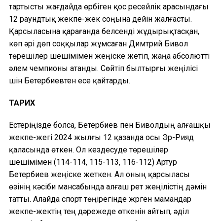
тартысты жағдайда өрбіген қос ресейлік арасындағы
12 раундтық жекпе-жек соңына дейін жалғасты.
Қарсыласына қарағанда белсенді жұдырықтасқан,
көп әрі дөп соққылар жұмсаған Димтрий Бивол
төрешілер шешімімен жеңіске жетіп, жаңа абсолютті
әлем чемпионы атанды. Сөйтіп былтырғы жеңілісі
үшін Бетербиевтен есе қайтарды.
ТАРИХ
Естеріңізде болса, Бетербиев пен Биволдың алғашқы
жекпе-жегі 2024 жылғы 12 қазанда осы Эр-Рияд
қаласында өткен. Ол кездесуде төрешілер
шешімімен (114-114, 115-113, 116-112) Артур
Бетербиев жеңіске жеткен. Ал оның қарсыласы
өзінің кәсіби мансабында алғаш рет жеңілістің дәмін
татты. Алайда спорт төңірегінде жүрген мамандар
жекпе-жектің тең дәрежеде өткенін айтып, әділ