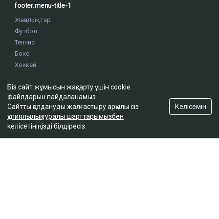
footer.menu-title-1
Жаңалықтар
Футбол
Теннис
Бокс
Хоккей
Жекпе жек
Біз сайт жұмысын жақсарту үшін cookie
Оқиғалар
файлдарын пайдаланамыз.
Олимпиада
Келісемін
Сайтты қолдануды жалғастыру арқылы сіз
құпиялылық туралы шарттарымызбен
келісетініңізді білдіресіз.
footer.menu-title-2
О проекте
Правила сайта
Реклама на сайте
Контакты
footer.menu-title-3