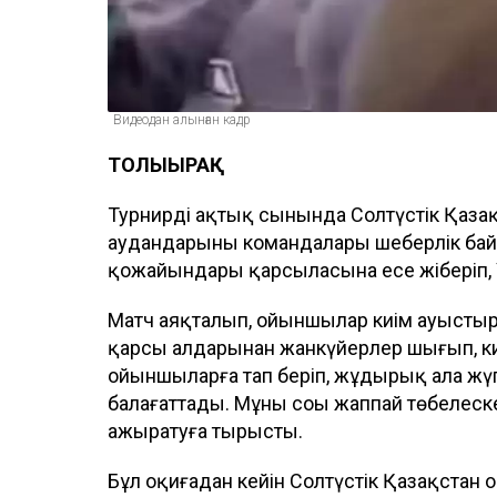
Видеодан алынған кадр
ТОЛЫҒЫРАҚ
Турнирдің ақтық сынында Солтүстік Қаз
аудандарының командалары шеберлік бай
қожайындары қарсыласына есе жіберіп, 
Матч аяқталып, ойыншылар киім ауыстыру
қарсы алдарынан жанкүйерлер шығып, кикі
ойыншыларға тап беріп, жұдырық ала жүгі
балағаттады. Мұның соңы жаппай төбелес
ажыратуға тырысты.
Бұл оқиғадан кейін Солтүстік Қазақста