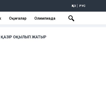
ҚАЗ
РУС
к
Оқиғалар
Олимпиада
ҚАЗІР ОҚЫЛЫП ЖАТЫР