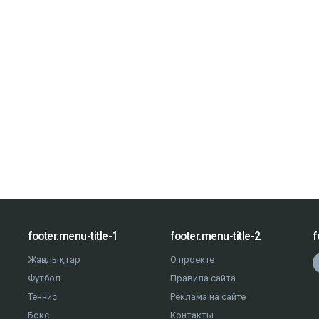
footer.menu-title-1
footer.menu-title-2
f
Жаңалықтар
О проекте
Футбол
Правила сайта
Теннис
Реклама на сайте
Бокс
Контакты