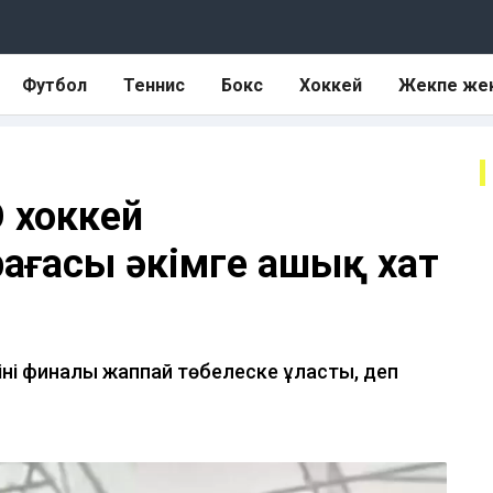
Футбол
Теннис
Бокс
Хоккей
Жекпе же
О хоккей
ағасы әкімге ашық хат
інің финалы жаппай төбелеске ұласты, деп