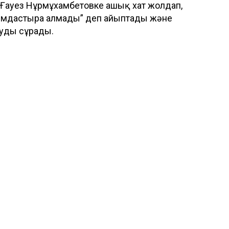
 Ғауез Нұрмұхамбетовке ашық хат жолдап,
ымдастыра алмады” деп айыптады және
ртуды сұрады.