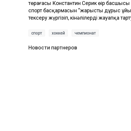
төрағасы Константин Серик өңір басшысы
спорт басқармасын “жарысты дұрыс ұй
тексеру жүргізіп, кінәлілерді жауапқа та
спорт
хоккей
чемпионат
Новости партнеров