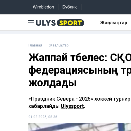
Wimbledon
Бублик
Жаңалықтар
Главная
Жаңалықтар
Жаппай төбелес: СҚ
федерациясының төр
жолдады
«Праздник Севера - 2025» хоккей турнир
хабарлайды
Ulyssport
.
01.03.2025, 08:36