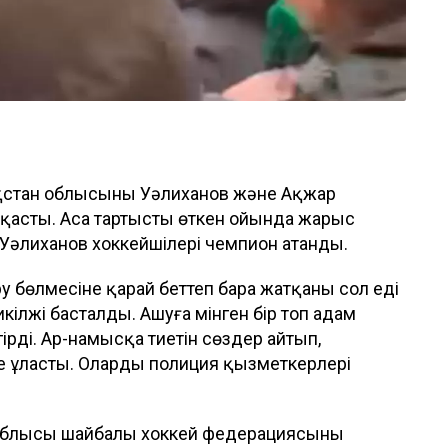
ақстан облысының Уәлиханов және Ақжар
қасты. Аса тартысты өткен ойында жарыс
Уәлиханов хоккейшілері чемпион атанды.
 бөлмесіне қарай беттеп бара жатқаны сол еді
лжің басталды. Ашуға мінген бір топ адам
рді. Ар-намысқа тиетін сөздер айтып,
ке ұласты. Оларды полиция қызметкерлері
н облысы шайбалы хоккей федерациясының