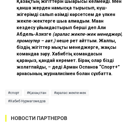
Қазақтың жігіттерін шығарғысы келмейді. Мен
қанша жерден намысқа тырысып, күш-
жігерімді салып өзімді көрсетсем де үлкен
жекпе-жектерге шыға алмадым. Маған
кездесу ұйымдастырып берші деп Али
Абдель-Азизге
(аралас жекпе
-
жек менеджері,
промоутер
–
авт.)
неше рет айттым. Жалпы,
біздің жігіттер мықты менеджерге, жақсы
командаға зәру. Хабибтің командасын
қараңыз, қандай керемет. Бірақ олар бізді
жолатпайды, – деді Арман Оспанов “Спорт+”
арнасының журналисімен болған сұхбатта.
спорт
Қазақстан
аралас жекпе-жек
Хабиб Нурмагомедов
НОВОСТИ ПАРТНЕРОВ