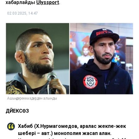
хабарлайды
Ulyssport
.
02.03.2025, 14:47
Ашық дереккөздерден алынды
ДӘЙЕКСӨЗ
Хабиб (Х.Нурмагомедов, аралас жекпе-жек
шебері – авт.) монополия жасап алған.