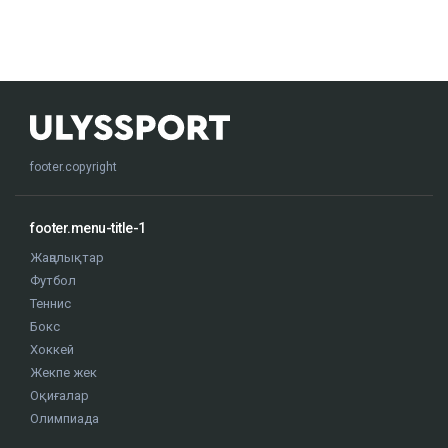
footer.copyright
footer.menu-title-1
Жаңалықтар
Футбол
Теннис
Бокс
Хоккей
Жекпе жек
Оқиғалар
Олимпиада