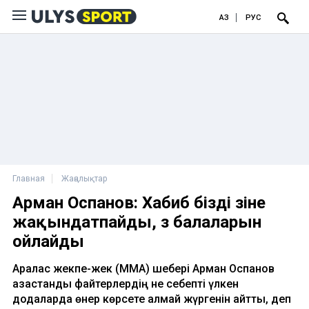
ҚАЗ
РУС
Главная
Жаңалықтар
Арман Оспанов: Хабиб бізді өзіне
жақындатпайды, өз балаларын
ойлайды
Аралас жекпе-жек (ММА) шебері Арман Оспанов
қазақстандық файтерлердің не себепті үлкен
додаларда өнер көрсете алмай жүргенін айтты, деп