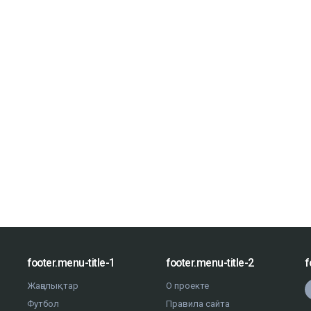
footer.menu-title-1
footer.menu-title-2
f
Жаңалықтар
О проекте
Футбол
Правила сайта