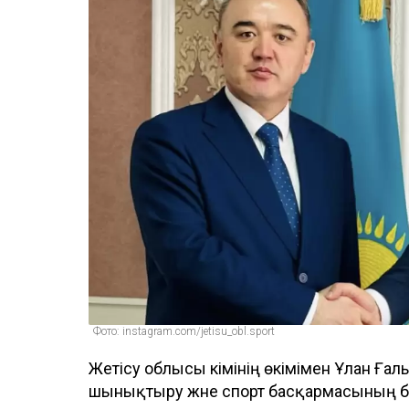
Фото: instagram.com/jetisu_obl.sport
Жетісу облысы әкімінің өкімімен Ұлан 
шынықтыру және спорт басқармасының 