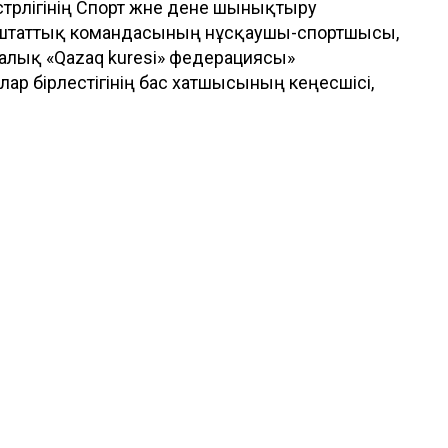
трлігінің Спорт және дене шынықтыру
ық штаттық командасының нұсқаушы-спортшысы,
алық «Qazaq kuresi» федерациясы»
р бірлестігінің бас хатшысының кеңесшісі,