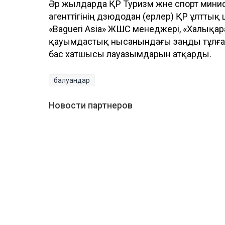
Әр жылдарда ҚР Туризм және спорт минис
агенттігінің дзюдодан (ерлер) ҚР ұлтт
«Bagueri Asia» ЖШС менеджері, «Халықар
қауымдастық нысанындағы заңды тұлғала
бас хатшысы лауазымдарын атқарды.
балуандар
Новости партнеров