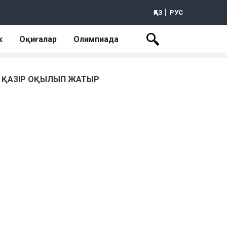
ҚАЗ
РУС
к
Оқиғалар
Олимпиада
ҚАЗІР ОҚЫЛЫП ЖАТЫР