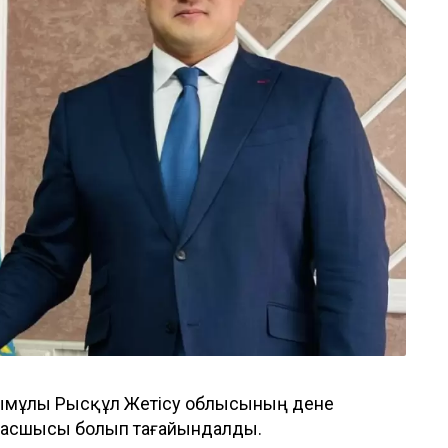
Ғалымұлы Рысқұл Жетісу облысының дене
басшысы болып тағайындалды.