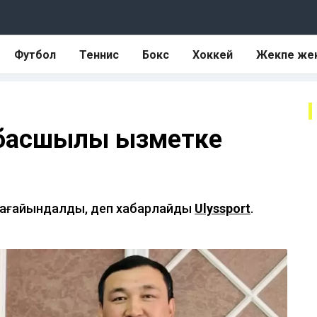
Футбол
Теннис
Бокс
Хоккей
Жекпе же
басшылық қызметке
 тағайындалды, деп хабарлайды
Ulyssport
.