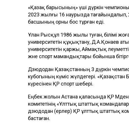
«Қазақ барысының» үші дүркін чемпионы 
2023 жылғы 16 наурызда тағайындалып, 
басшының орны бос тұрған еді.
Ұлан Рысқұл 1986 жылы туған, білімі жо
университетін құқықтану, Д.А.Қонаев ат
университетін қаржы, Аймақтық әлеумет
және спорт мамандықтары бойынша бітірг
Дзюдодан Қазақстанның 3 дүркін чемпио
кубогының күміс жүлдегері. «Қазақстан 
күресінен ҚР спорт шебері.
Еңбек жолын Астана қаласында ҚР Мәдениет
комитетінің «Ұлттық штаттық командалар
дзюдодан (ерлер) ҚР ұлттық штаттық 
бастаған.