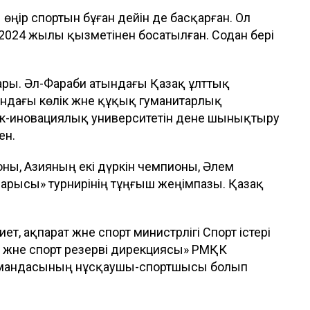
өңір спортын бұған дейін де басқарған. Ол
2024 жылы қызметінен босатылған. Содан бері
ғары. Әл-Фараби атындағы Қазақ ұлттық
ындағы көлік және құқық гуманитарлық
тік-иновациялық университетін дене шынықтыру
ен.
ны, Азияның екі дүркін чемпионы, Әлем
Барысы» турнирінің тұңғыш жеңімпазы. Қазақ
, ақпарат және спорт министрлігі Спорт істері
 және спорт резерві дирекциясы» РМҚК
командасының нұсқаушы-спортшысы болып