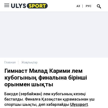
ҚАЗ
РУС
Главная
Жаңалықтар
Гимнаст Милад Карими әлем
кубогының финалына бірінші
орынмен шықты
Бакуде (Әзербайжан) Әлем кубогының кезеңі
басталды. Финалға Қазақстан құрамасынан үш
спортшы шықты, деп хабарлайды
Ulyssport
.