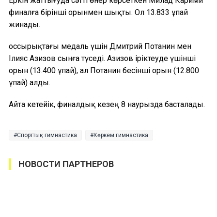
Еркін жаттығуда сәтті өнер көрсеткен Милад Карими
финалға бірінші орынмен шықты. Ол 13.833 ұпай
жинады.
Қоссырықтағы медаль үшін Дмитрий Потанин мен
Ілияс Азизов сынға түседі. Азизов іріктеуде үшінші
орын (13.400 ұпай), ал Потанин бесінші орын (12.800
ұпай) алды.
Айта кетейік, финалдық кезең 8 наурызда басталады.
Спорттық гимнастика
Көркем гимнастика
НОВОСТИ ПАРТНЕРОВ