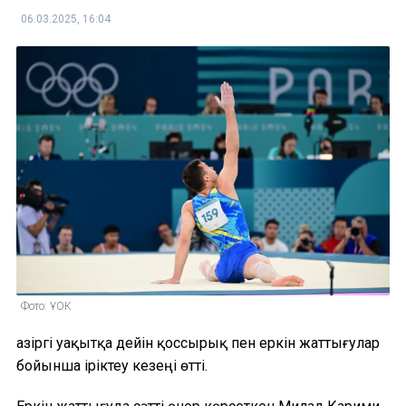
06.03.2025, 16:04
Фото: ҰОК
Қазіргі уақытқа дейін қоссырық пен еркін жаттығулар
бойынша іріктеу кезеңі өтті.