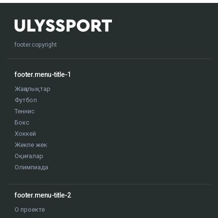
footer.copyright
footer.menu-title-1
Жаңалықтар
Футбол
Теннис
Бокс
Хоккей
Жекпе жек
Оқиғалар
Олимпиада
footer.menu-title-2
О проекте