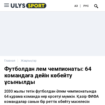
ҚАЗ
РУС
Главная
Жаңалықтар
Футболдан Әлем чемпионаты: 64
командаға дейін көбейту
ұсынылды
2030 жылы өтетін футболдан Әлем чемпионатында
64 құрама команда өнер көрсетуі мүмкін. Қазір ФИФА
командалар санын бір реттік көбейту мәселесін