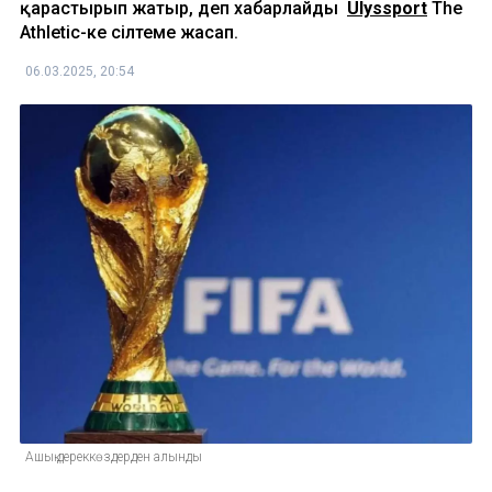
қарастырып жатыр, деп хабарлайды
Ulyssport
Тhe
Athletic-ке сілтеме жасап.
06.03.2025, 20:54
Ашық дереккөздерден алынды