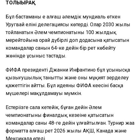
ТОЛЫҒЫРАҚ
Бұл бастаманы ең алғаш әлемдік мундиаль өткен
Уругвай елінің делегациясы көтерді. Олар 2030 жылы
тойланатын Әлем чемпионатының 100 жылдық
мерейтойына орай дүбірлі доп додасына қатысатын
командалар санын 64-ке дейін бір рет көбейту
жөнінде ұсыныс тастады.
ФИФА президенті Джанни Инфантино бұл ұсынысқа
қызығушылық танытты және оны мұқият зерделеу
қажеттігін айтты. Бұл идеяны ФИФА кеңесінің басқа
мүшелері мақұлдамауы мүмкін.
Естеріңізге сала кетейік, бұған дейін Әлем
чемпионатының финалдық кезеңіне қатысатын
командалар саны 48-ге дейін ұлғайтылған. Турнир жаңа
форматта алғаш рет 2026 жылы АҚШ, Канада және
Мексикада өтеді.