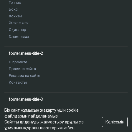
Теннис
Бокс
Хоккей
Жекпе жек
Оқиғалар
Олимпиада
footer.menu-title-2
О проекте
Правила сайта
Реклама на сайте
Контакты
footer.menu-title-3
Біз сайт жұмысын жақсарту үшін cookie
файлдарын пайдаланамыз.
Келісемін
Сайтты қолдануды жалғастыру арқылы сіз
құпиялылық туралы шарттарымызбен