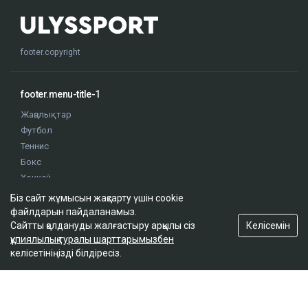
footer.copyright
footer.menu-title-1
Жаңалықтар
Футбол
Теннис
Бокс
Хоккей
Жекпе жек
Біз сайт жұмысын жақсарту үшін cookie
Оқиғалар
файлдарын пайдаланамыз.
Келісемін
Сайтты қолдануды жалғастыру арқылы сіз
Олимпиада
құпиялылық туралы шарттарымызбен
келісетініңізді білдіресіз.
footer.menu-title-2
О проекте
Правила сайта