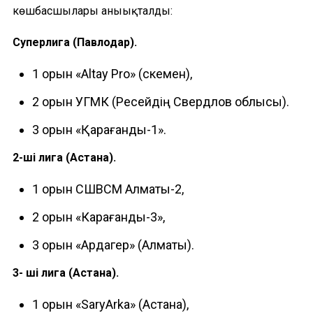
көшбасшылары аныықталды:
Суперлига (Павлодар).
1 орын «Altay Pro» (Өскемен),
2 орын УГМК (Ресейдің Свердлов облысы).
3 орын «Қарағанды-1».
2-ші лига (Астана).
1 орын СШВСМ Алматы-2,
2 орын «Карағанды-3»,
3 орын «Ардагер» (Алматы).
3- ші лига (Астана).
1 орын «SaryArka» (Астана),