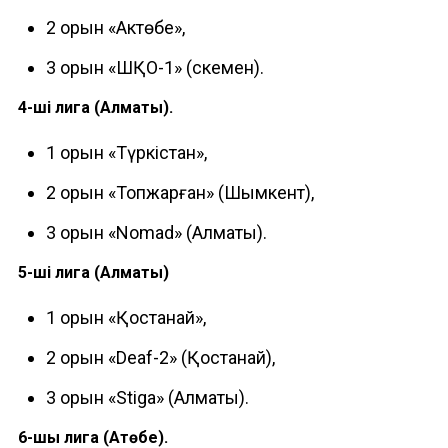
2 орын «Актөбе»,
3 орын «ШҚО-1» (Өскемен).
4-ші лига (Алматы).
1 орын «Түркістан»,
2 орын «Топжарған» (Шымкент),
3 орын «Nomad» (Алматы).
5-ші лига (Алматы)
1 орын «Қостанай»,
2 орын «Deaf-2» (Қостанай),
3 орын «Stiga» (Алматы).
6-шы лига (Ақтөбе).