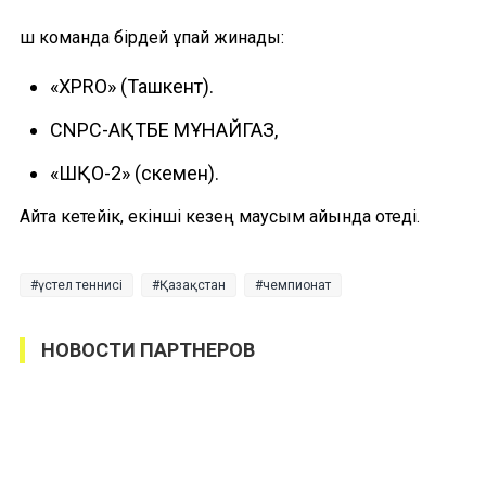
Үш команда бірдей ұпай жинады:
«XPRO» (Ташкент).
CNPC-АҚТӨБЕ МҰНАЙГАЗ,
«ШҚО-2» (Өскемен).
Айта кетейік, екінші кезең маусым айында отеді.
үстел теннисі
Қазақстан
чемпионат
НОВОСТИ ПАРТНЕРОВ