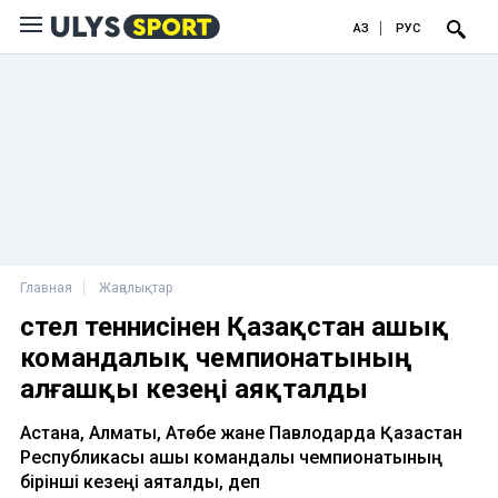
ҚАЗ
РУС
Главная
Жаңалықтар
Үстел теннисінен Қазақстан ашық
командалық чемпионатының
алғашқы кезеңі аяқталды
Астана, Алматы, Ақтөбе жане Павлодарда Қазақстан
Республикасы ашық командалық чемпионатының
бірінші кезеңі аяқталды, деп