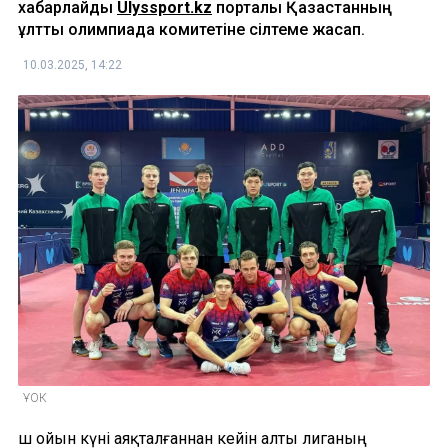
хабарлайды
Ulyssport.kz
порталы Қазақстанның
ұлттық олимпиада комитетіне сілтеме жасап.
10.03.2025, 14:22
ҰОК
Үш ойын күні аяқталғаннан кейін алты лиганың