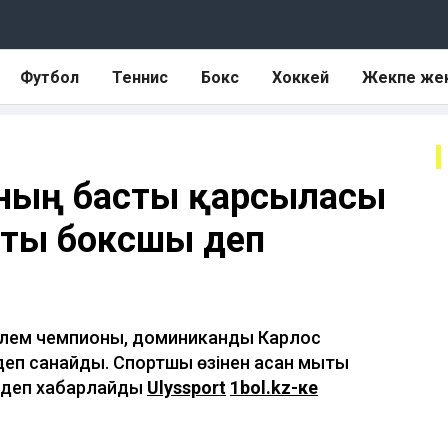
Футбол
Теннис
Бокс
Хоккей
Жекпе же
ының басты қарсыласы
ықты боксшы деп
әлем чемпионы, доминикандық Карлос
еп санайды. Спортшы өзінен асқан мықты
, деп хабарлайды
Ulyssport
1bol.kz-ке