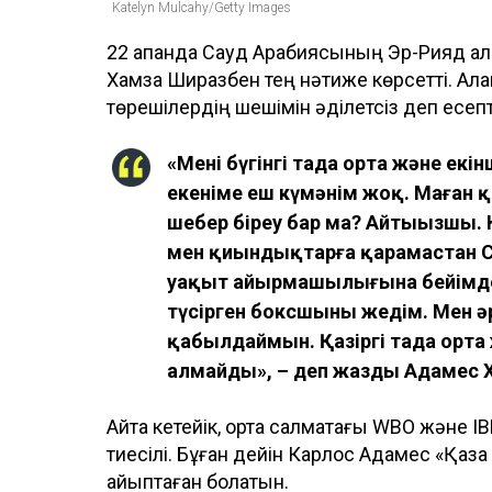
Katelyn Mulcahy/Getty Images
22 ақпанда Сауд Арабиясының Эр-Рияд қа
Хамза Ширазбен тең нәтиже көрсетті. Ала
төрешілердің шешімін әділетсіз деп есепт
«Менің бүгінгі таңда орта және е
екеніме еш күмәнім жоқ. Маған
шебер біреу бар ма? Айтыңызшы. 
мен қиындықтарға қарамастан С
уақыт айырмашылығына бейімдел
түсірген боксшыны жеңдім. Мен 
қабылдаймын. Қазіргі таңда орта 
алмайды», – деп жазды Адамес Х
Айта кетейік, орта салмақтағы WBO және I
тиесілі. Бұған дейін Карлос Адамес «Қаза
айыптаған болатын.