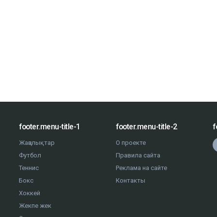
footer.menu-title-1
footer.menu-title-2
f
Жаңалықтар
О проекте
Футбол
Правила сайта
Теннис
Реклама на сайте
Бокс
Контакты
Хоккей
Жекпе жек