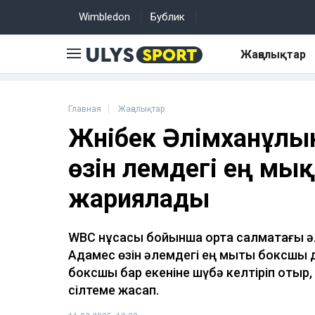
Wimbledon
Бублик
Жаңалықтар
Главная
Жаңалықтар
Жәнібек Әлімханұл
өзін әлемдегі ең м
жариялады
WBC нұсқасы бойынша орта салмақтағы 
Адамес өзін әлемдегі ең мықты боксшы д
боксшы бар екеніне шүбә келтіріп отыр
сілтеме жасап.