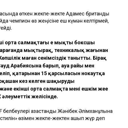
ласында өткен жекпе-жекте Адамес британдық
йда чемпион өз жеңісіне еш күмән келтірмей,
ейді.
кінші орта салмақтағы ең мықты боксшы
 қарағанда мықтырақ, техникалық жағынан
Көпшілік маған сенімсіздік танытты. Бірақ
ауд Арабиясына барып, ауа райы мен
іп, қатарынан 15 қарсыласын нокаутқа
әрқашан кез келген шақыруды
және екінші орта салмақта мені ешкім жеңе
 әлеуметтік желісінде.
BF белбеулері қазақстандық Жәнібек Әлімханұлына
қ стилін» өзімен жекпе-жектен қашып жүр деп