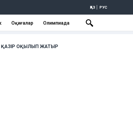
ҚАЗ
РУС
к
Оқиғалар
Олимпиада
ҚАЗІР ОҚЫЛЫП ЖАТЫР