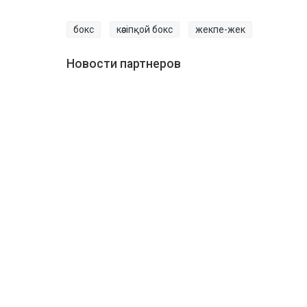
бокс
кәсіпқой бокс
жекпе-жек
Новости партнеров