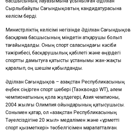
басшысының лауазымына ұсынылған Әділхан
Сырлыбайұлы Сағындықовтың кандидатурасына
келісім берді.
Министрліктің келісімі негізінде Әділхан Сағындықов
басқарма басшысының міндетін атқарушы болып
тағайындалды. Оның спорт саласындағы кәсіби
тәжірибесі, басқарушылық қабілеті және өңірдегі
спортты дамытуға қатысты ұстанымы жан-жақты
қаралып, оң шешім қабылданды.
Әділхан Сағындықов – Қазақстан Республикасының
еңбек сіңірген спорт шебері (Таэквондо WT), әлем
чемпионатының қола жүлдегері, Азия чемпионы,
2004 жылғы Олимпия ойындарының қатысушысы.
Сонымен қатар, ол «Қазақстан Республикасының
Тәуелсіздігіне 20 жыл» медалімен және «Құрметті
спорт қызметкері» төсбелгісімен марапатталған.