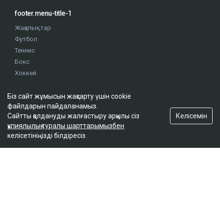
footer.menu-title-1
Жаңалықтар
Футбол
Теннис
Бокс
Хоккей
Жекпе жек
Оқиғалар
Біз сайт жұмысын жақсарту үшін cookie
файлдарын пайдаланамыз.
Олимпиада
Келісемін
Сайтты қолдануды жалғастыру арқылы сіз
құпиялылық туралы шарттарымызбен
footer.menu-title-2
келісетініңізді білдіресіз.
О проекте
Правила сайта
Реклама на сайте
Контакты
footer.menu-title-3