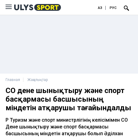
ҚАЗ
РУС
Главная
Жаңалықтар
СҚО дене шынықтыру және спорт
басқармасы басшысының
міндетін атқарушы тағайындалды
ҚР Туризм және спорт министрлігінің келісімімен СҚО
Дене шынықтыру және спорт басқармасы
басшысының міндетін атқарушы болып Әділхан