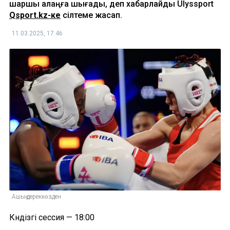
шаршы алаңға шығады, деп хабарлайды Ulyssport
Qsport.kz-ке
сілтеме жасап.
11.03.2025, 17:46
Ашық дереккөзден
Күндізгі сессия — 18:00