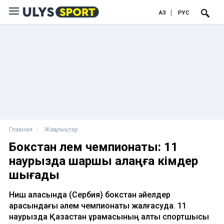
ҚАЗ
РУС
Главная
Жаңалықтар
Бокстан әлем чемпионаты: 11
наурызда шаршы алаңға кімдер
шығады
Ниш қаласында (Сербия) бокстан әйелдер
арасындағы әлем чемпионаты жалғасуда. 11
наурызда Қазақстан құрамасының алты спортшысы