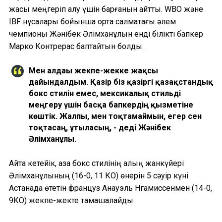
жақсы меңгеріп алу үшін барғанын айтты. WBO және
IBF нұсқалары бойынша орта салмақтағы әлем
чемпионы Жәнібек Әлімханұлын енді білікті бапкер
Марко Контрерас баптайтын болды.
Мен алдағы жекпе-жекке жақсы
дайындалдым. Қазір біз қазіргі қазақстандық
бокс стилін емес, мексикалық стильді
меңгеру үшін басқа бапкердің қызметіне
көштік. Жалпы, мен тоқтамаймын, егер сен
тоқтасаң, ұтыласың, - деді Жәнібек
Әлімханұлы.
Айта кетейік, қазақ бокс стилінің қалың жанкүйері
Әлімханұлының (16-0, 11 КО) өнерін 5 сәуір күні
Астанада өтетін француз Анауэль Нгамиссенмен (14-0,
9КО) жекпе-жекте тамашалайды.