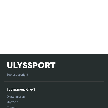
footer.copyright
footer.menu-title-1
Жаңалықтар
Футбол
Теннис