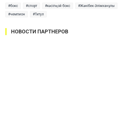
бокс
спорт
кәсіпқой бокс
Жәнібек Әлімханұлы
чемпион
Титул
НОВОСТИ ПАРТНЕРОВ