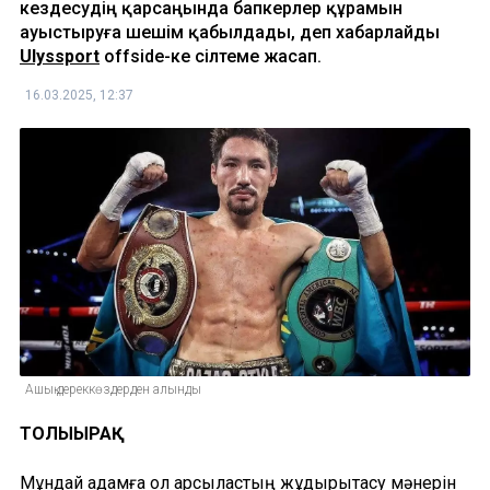
кездесудің қарсаңында бапкерлер құрамын
ауыстыруға шешім қабылдады, деп хабарлайды
Ulyssport
оffside-ке сілтеме жасап.
16.03.2025, 12:37
Ашық дереккөздерден алынды
ТОЛЫҒЫРАҚ
Мұндай қадамға ол қарсыластың жұдырықтасу мәнерін