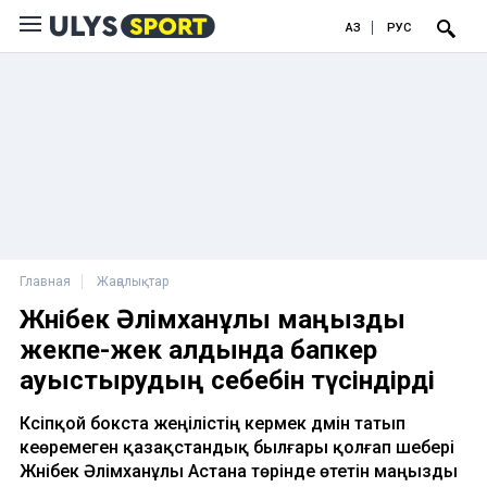
ҚАЗ
РУС
Главная
Жаңалықтар
Жәнібек Әлімханұлы маңызды
жекпе-жек алдында бапкер
ауыстырудың себебін түсіндірді
Кәсіпқой бокста жеңілістің кермек дәмін татып
кеөремеген қазақстандық былғары қолғап шебері
Жәнібек Әлімханұлы Астана төрінде өтетін маңызды