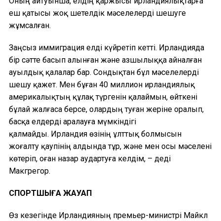
Оның айтуынша, елдің қаржысы ирландиялықтарға
еш қатысы жоқ шетелдік мәселелерді шешуге
жұмсалған.
Заңсыз иммиграция елді күйретіп кетті. Ирландияда
бір сәтте басып алынған және азшылыққа айналған
ауылдық қалалар бар. Сондықтан бұл мәселелерді
шешу қажет. Мен бұған 40 миллион ирландиялық
америкалықтың құлақ түргенін қалаймын, өйткені
бұлай жалғаса берсе, олардың туған жеріне оралып,
басқа елдерді аралауға мүмкіндігі
қалмайды. Ирландия өзінің ұлттық болмысын
жоғалту қаупінің алдында тұр, және мен осы мәселені
көтеріп, оған назар аудартуға келдім, – деді
Макгрегор.
СПОРТШЫҒА ЖАУАП
Өз кезегінде Ирландияның премьер-министрі Майкл