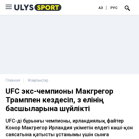
ҚАЗ
РУС
Главная
Жаңалықтар
UFC экс-чемпионы Макгрегор
Трамппен кездесіп, өз елінің
басшыларына шүйлікті
UFC-дің бұрынғы чемпионы, ирландиялық файтер
Конор Макгрегор Ирландия үкіметін елдегі көші-қон
саясатына қатысты ұстанымы үшін сынға