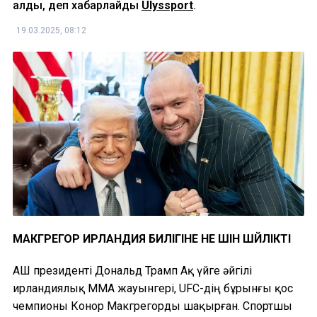
алды, деп хабарлайды
Ulyssport
.
19.03.2025, 08:12
МАКГРЕГОР ИРЛАНДИЯ БИЛІГІНЕ НЕ ҮШІН ШҮЙЛІКТІ
АҚШ президенті Дональд Трамп Ақ үйге әйгілі
ирландиялық ММА жауынгері, UFC-дің бұрынғы қос
чемпионы Конор Макгрегорды шақырған. Спортшы