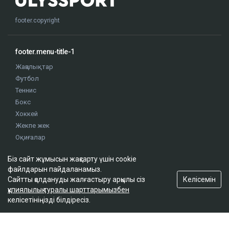
footer.copyright
footer.menu-title-1
Жаңалықтар
Футбол
Теннис
Бокс
Хоккей
Жекпе жек
Оқиғалар
Олимпиада
Біз сайт жұмысын жақсарту үшін cookie
файлдарын пайдаланамыз.
footer.menu-title-2
Келісемін
Сайтты қолдануды жалғастыру арқылы сіз
құпиялылық туралы шарттарымызбен
О проекте
келісетініңізді білдіресіз.
Правила сайта
Реклама на сайте
Контакты