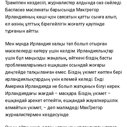
Трамппен кездесіп, журналистер алдында сөз сөйледі.
Баспасөз мәслихаты барысында Макгрегор
Ирландияның көші-қон саясатын қатты сынға алып,
ел өзінің ұлттық бірегейлігін жоғалту қаупінде
тұрғанын айтты.
Мен мұнда Ирландия халқы тап болып отырған
мәселелерді көтеру үшін келдім. Ирландиялықтар
үшін бұл маңызды жаңалық, өйткені біздің басты
проблемаларымыз ешқашан осындай жоғары
деңгейде талқыланған емес. Біздің үкімет көптен бері
ирландиялықтардың үнін елемей келеді. Енді
Америка Ирландияда не болып жатқанын білуі керек.
Ирландиядағы жағдай – масқара. Біздің үкімет –
ешқандай әрекет етпейтін, ешқандай жауапкершілік
алмайтын үкімет, – деп мәлімдеді МакГрегор
журналистермен кездесуінде.