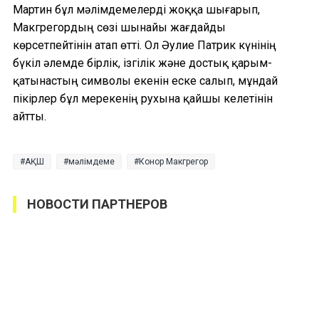
Мартин бұл мәлімдемелерді жоққа шығарып,
Макгрегордың сөзі шынайы жағдайды
көрсетпейтінін атап өтті. Ол Әулие Патрик күнінің
бүкіл әлемде бірлік, ізгілік және достық қарым-
қатынастың символы екенін еске салып, мұндай
пікірлер бұл мерекенің рухына қайшы келетінін
айтты.
АҚШ
мәлімдеме
Конор Макгрегор
НОВОСТИ ПАРТНЕРОВ