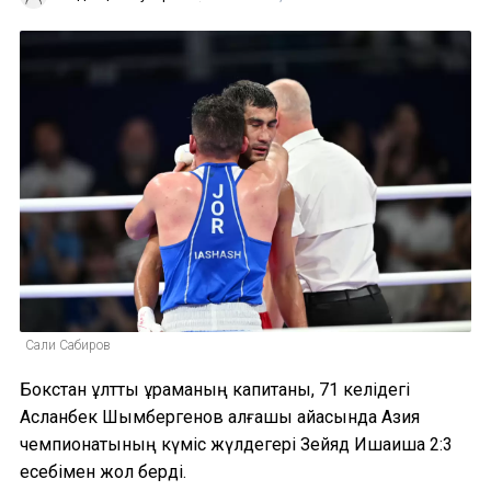
Сали Сабиров
Бокстан ұлттық құраманың капитаны, 71 келідегі
Асланбек Шымбергенов алғашқы айқасында Азия
чемпионатының күміс жүлдегері Зейяд Ишаишқа 2:3
есебімен жол берді.