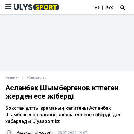
ҚАЗ
РУС
Главная
Жаңалықтар
Асланбек Шымбергенов күтпеген
жерден есе жіберді
Бокстан ұлттық құраманың капитаны Асланбек
Шымбергенов алғашқы айқасында есе жіберді, деп
хабарлады Ulyssport.kz
Редакция Ulyssport
28.07.2024, 19:07