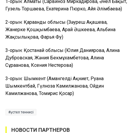
1-орын: Алматы (Сарвиноз Миркадирова, Әнел Бақыт,
Гузель Торшаева, Екатерина Пюрко, Айя Әлімбаева)
2-орын: Қарағанды облысы (Зәуреш Ақашева,
Жанерке Қошқымбаева, Арай Әшкеева, Альбина
Жақсылықова, Фарья Фу)
3-орын: Қостанай облысы (Юлия Даниярова, Алина
Дубровская, Жәния Бекмұхамбетова, Алина
Сұрағанова, Ксения Нестерова)
3-орын: Шымкент (Амангелді Ақниет, Руана
Шымкентбай, Гүлноза Камилжанова, Ойдин
Камилжанова, Томирис Қосар)
үстел теннисі
НОВОСТИ ПАРТНЕРОВ