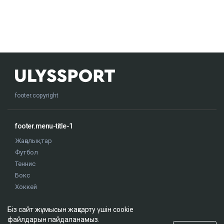
footer.copyright
footer.menu-title-1
Жаңалықтар
Футбол
Теннис
Бокс
Хоккей
Жекпе жек
Біз сайт жұмысын жақсарту үшін cookie
Оқиғалар
файлдарын пайдаланамыз.
Олимпиада