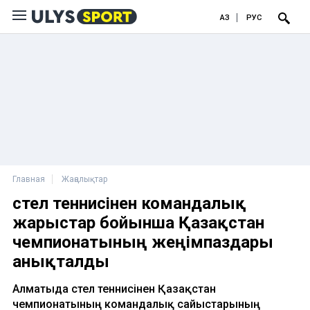
ҚАЗ
РУС
Главная
Жаңалықтар
Үстел теннисінен командалық
жарыстар бойынша Қазақстан
чемпионатының жеңімпаздары
анықталды
Алматыда үстел теннисінен Қазақстан
чемпионатының командалық сайыстарының