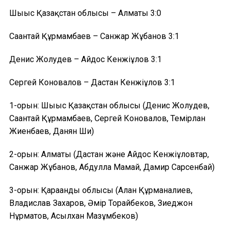
Шығыс Қазақстан облысы – Алматы 3:0
Сағантай Құрмамбаев – Санжар Жұбанов 3:1
Денис Жолудев – Айдос Кенжіғұлов 3:1
Сергей Коновалов – Дастан Кенжіғұлов 3:1
1-орын: Шығыс Қазақстан облысы (Денис Жолудев,
Сағантай Құрмамбаев, Сергей Коновалов, Темірлан
Жиенбаев, Данян Ши)
2-орын: Алматы (Дастан және Айдос Кенжіғұловтар,
Санжар Жұбанов, Абдулла Мамай, Дамир Сарсенбай)
3-орын: Қарағанды облысы (Алан Құрманғалиев,
Владислав Захаров, Әмір Торғайбеков, Зиеджон
Нұрматов, Асылхан Мағзұмбеков)