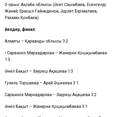
3-орын: Ақтөбе облысы (Әсет Сағымбаев, Есенгелді
Жанай, Ерасыл Ғайнеденов, Әділет Бірімғалиев,
Рахман Қонбаев)
Әйелдер, финал:
Алматы – Қарағанды облысы 3:2
• Сарвиноз Миркадирова – Жанерке Қошқымбаева
1:3
Әнел Бақыт – Зәуреш Ақашева 1:3
Гузель Торшаева – Арай Әшкеева 3:1
Сарвиноз Миркадирова – Зәуреш Ақашева 3:2
Әнел Бақыт – Жанерке Қошқымбаева 3:1