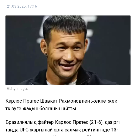
21.03.2025, 17:16
Getty Images
Карлос Пратес Шавкат Рахмоновпен жекпе-жек
өткізуге жақын болғанын айтты
Бразилиялық файтер Карлос Пратес (21-6), қазіргі
таңда UFC жартылай орта салмақ рейтингінде 13-