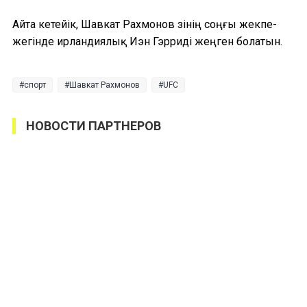
Айта кетейік, Шавкат Рахмонов өзінің соңғы жекпе-
жегінде ирландиялық Иэн Гэрриді жеңген болатын.
спорт
Шавкат Рахмонов
UFC
НОВОСТИ ПАРТНЕРОВ