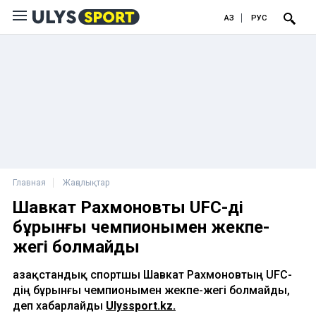
ҚАЗ
РУС
Главная
Жаңалықтар
Шавкат Рахмоновтың UFC-дің
бұрынғы чемпионымен жекпе-
жегі болмайды
Қазақстандық спортшы Шавкат Рахмоновтың UFC-
дің бұрынғы чемпионымен жекпе-жегі болмайды,
деп хабарлайды
Ulyssport.kz.