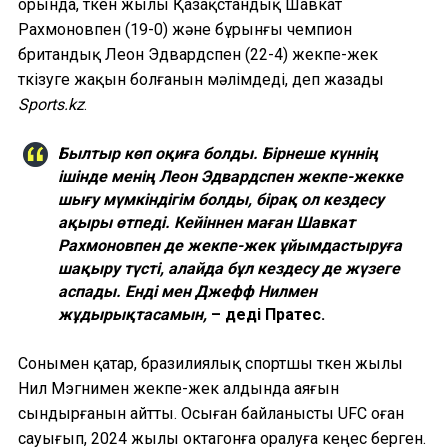
орында, өткен жылы Қазақстандық Шавкат
Рахмоновпен (19-0) және бұрынғы чемпион
британдық Леон Эдвардспен (22-4) жекпе-жек
өткізуге жақын болғанын мәлімдеді, деп жазады
Sports.kz
.
Былтыр көп оқиға болды. Бірнеше күннің
ішінде менің Леон Эдвардспен жекпе-жекке
шығу мүмкіндігім болды, бірақ ол кездесу
ақыры өтпеді. Кейіннен маған Шавкат
Рахмоновпен де жекпе-жек ұйымдастыруға
шақыру түсті, алайда бұл кездесу де жүзеге
аспады. Енді мен Джефф Нилмен
жұдырықтасамын,
– деді Пратес.
Сонымен қатар, бразилиялық спортшы өткен жылы
Нил Мэгнимен жекпе-жек алдында аяғын
сындырғанын айтты. Осыған байланысты UFC оған
сауығып, 2024 жылы октагонға оралуға кеңес берген.