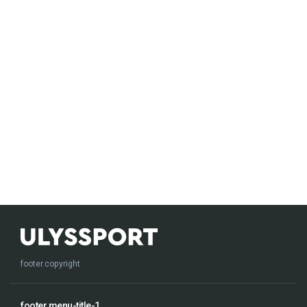
footer.copyright
footer.menu-title-1