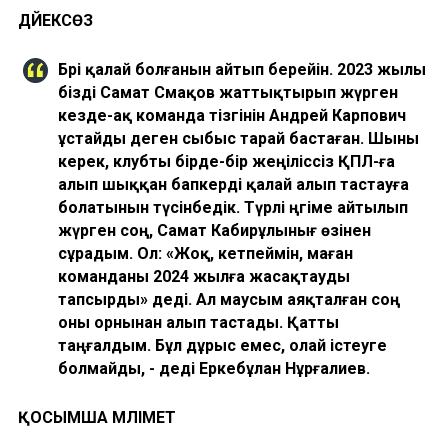
ДӘЙЕКСӨЗ
Бәрі қалай болғанын айтып берейін. 2023 жылы
бізді Самат Смақов жаттықтырып жүрген
кезде-ақ команда тізгінін Андрей Карпович
ұстайды деген сыбыс тарай бастаған. Шыны
керек, клубты бірде-бір жеңіліссіз ҚПЛ-ға
алып шыққан бапкерді қалай алып тастауға
болатынын түсінбедік. Түрлі әңгіме айтылып
жүрген соң, Самат Кабирұлынығ өзінен
сұрадым. Ол: «Жоқ, кетпеймін, маған
команданы 2024 жылға жасақтауды
тапсырды» деді. Ал маусым аяқталған соң
оны орнынан алып тастады. Қатты
таңғалдым. Бұл дұрыс емес, олай істеуге
болмайды, - деді Еркебұлан Нұрғалиев.
ҚОСЫМША МӘЛІМЕТ