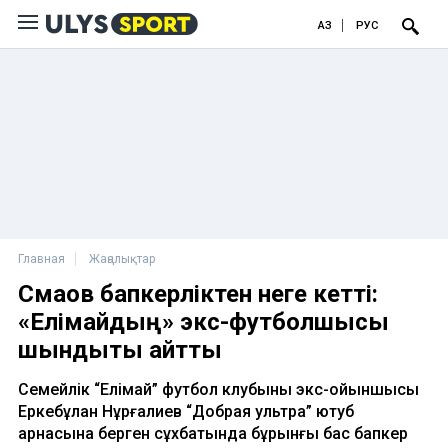
ҚАЗ
РУС
Главная
Жаңалықтар
Смақов бапкерліктен неге кетті:
«Елімайдың» экс-футболшысы
шындықты айтты
Семейлік “Елімай” футбол клубының экс-ойыншысы
Еркебұлан Нұрғалиев “Добрая ультра” ютуб
арнасына берген сұхбатында бұрынғы бас бапкер