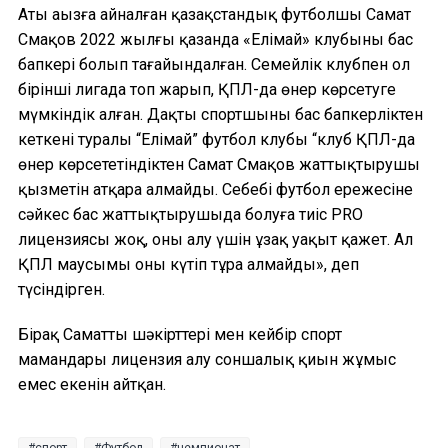
Аты аңызға айналған қазақстандық футболшы Самат
Смақов 2022 жылғы қазанда «Елімай» клубының бас
бапкері болып тағайындалған. Семейлік клубпен ол
бірінші лигада топ жарып, ҚПЛ-да өнер көрсетуге
мүмкіндік алған. Даңқты спортшының бас бапкерліктен
кеткені туралы “Елімай” футбол клубы “клуб ҚПЛ-да
өнер көрсететіндіктен Самат Смақов жаттықтырушы
қызметін атқара алмайды. Себебі футбол ережесіне
сәйкес бас жаттықтырушыда болуға тиіс PRO
лицензиясы жоқ, оны алу үшін ұзақ уақыт қажет. Ал
ҚПЛ маусымы оны күтіп тұра алмайды», деп
түсіндірген.
Бірақ Саматтың шәкірттері мен кейбір спорт
мамандары лицензия алу соншалық қиын жұмыс
емес екенін айтқан.
спорт
Футбол
чемпионат