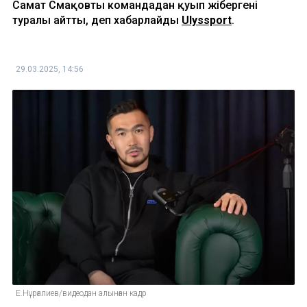
Самат Смақовты командадан қуып жібергені
туралы айтты, деп хабарлайды
Ulyssport
.
29.03.2025, 14:56
Е.Нұрғалиев/видеодан алынған кадр