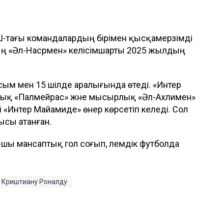
ҚШ-тағы командалардың бірімен қысқамерзімді
ың «Әл-Насрмен» келісімшарты 2025 жылдың
ым мен 15 шілде аралығында өтеді. «Интер
лық «Палмейрас» және мысырлық «Әл-Ахлимен»
і «Интер Майамиде» өнер көрсетіп келеді. Сол
ысы атанған.
-шы мансаптық гол соғып, әлемдік футболда
Криштиану Роналду