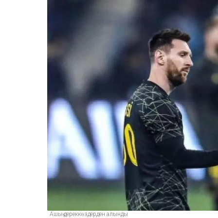
Ашық дереккөздерден алынды