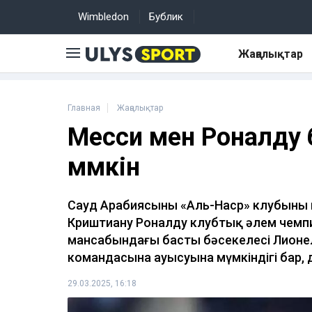
Wimbledon
Бублик
Жаңалықтар
Главная
Жаңалықтар
Месси мен Роналду 
мүмкін
Сауд Арабиясының «Аль-Наср» клубыны
Криштиану Роналду клубтық әлем чемпио
мансабындағы басты бәсекелесі Лионе
командасына ауысуына мүмкіндігі бар,
29.03.2025, 16:18