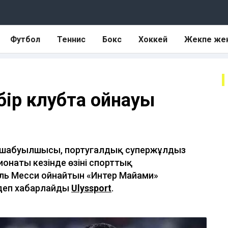
Футбол
Теннис
Бокс
Хоккей
Жекпе же
бір клубта ойнауы
ң шабуылшысы, португалдық супержұлдыз
наты кезінде өзінің спорттық
ль Месси ойнайтын «Интер Майами»
 деп хабарлайды
Ulyssport
.