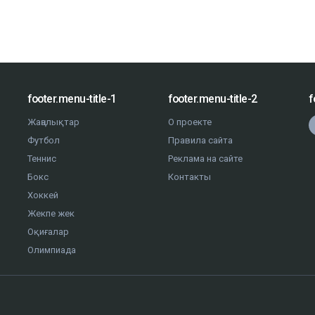
footer.menu-title-1
footer.menu-title-2
f
Жаңалықтар
О проекте
Футбол
Правила сайта
Теннис
Реклама на сайте
Бокс
Контакты
Хоккей
Жекпе жек
Оқиғалар
Олимпиада