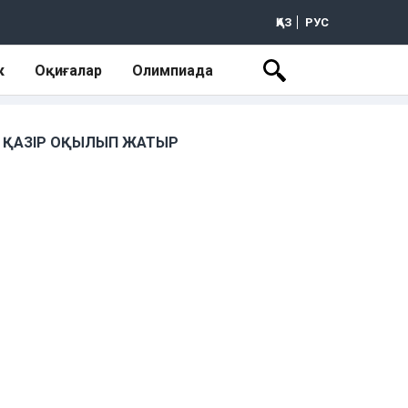
ҚАЗ
РУС
к
Оқиғалар
Олимпиада
ҚАЗІР ОҚЫЛЫП ЖАТЫР