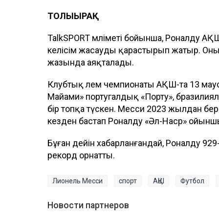
ТОЛЫҒЫРАҚ
TalkSPORT мәліметі бойынша, Роналду А
келісім жасауды қарастырып жатыр. Он
жазында аяқталады.
Клубтық әлем чемпионаты АҚШ-та 13 маус
Майами» португалдық «Порту», бразилия
бір топқа түскен. Месси 2023 жылдан бер
кезден бастап Роналду «Әл-Наср» ойынш
Бұған дейін хабарланғандай, Роналду 929
рекорд орнатты.
Лионель Месси
спорт
АҚШ
Футбол
Новости партнеров