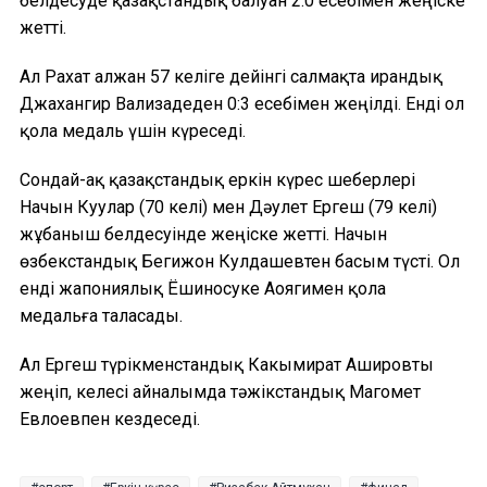
белдесуде қазақстандық балуан 2:0 есебімен жеңіске
жетті.
Ал Рахат Қалжан 57 келіге дейінгі салмақта ирандық
Джахангир Вализадеден 0:3 есебімен жеңілді. Енді ол
қола медаль үшін күреседі.
Сондай-ақ қазақстандық еркін күрес шеберлері
Начын Куулар (70 келі) мен Дәулет Ергеш (79 келі)
жұбаныш белдесуінде жеңіске жетті. Начын
өзбекстандық Бегижон Кулдашевтен басым түсті. Ол
енді жапониялық Ёшиносуке Аоягимен қола
медальға таласады.
Ал Ергеш түрікменстандық Какымират Ашировты
жеңіп, келесі айналымда тәжікстандық Магомет
Евлоевпен кездеседі.