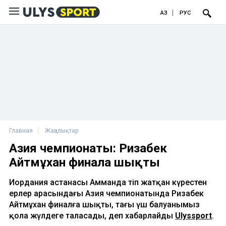
ҚАЗ
РУС
Главная
Жаңалықтар
Азия чемпионаты: Ризабек
Айтмұхан финалға шықты
Иордания астанасы Амманда өтіп жатқан күрестен
ерлер арасындағы Азия чемпионатында Ризабек
Айтмұхан финалға шықты, тағы үш балуанымыз
қола жүлдеге таласады, деп хабарлайды
Ulyssport
.