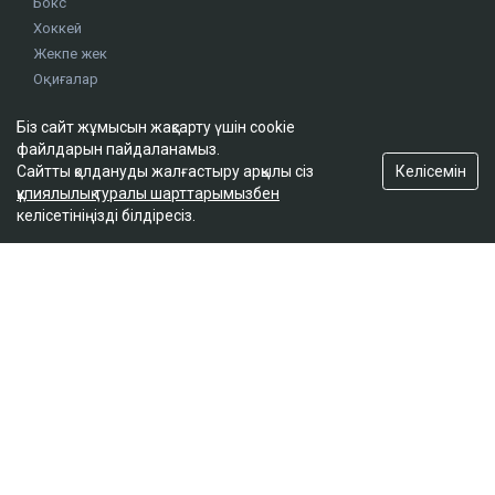
Бокс
Хоккей
Жекпе жек
Оқиғалар
Олимпиада
Біз сайт жұмысын жақсарту үшін cookie
файлдарын пайдаланамыз.
footer.menu-title-2
Келісемін
Сайтты қолдануды жалғастыру арқылы сіз
құпиялылық туралы шарттарымызбен
О проекте
келісетініңізді білдіресіз.
Правила сайта
Реклама на сайте
Контакты
footer.menu-title-3
© 2026. ТОО "Ulys Media Group". Барлық құқық сақталған