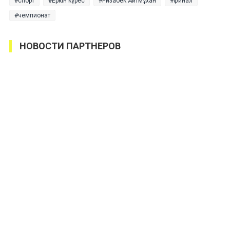
спорт
Еркін күрес
Ризабек Айтмұхан
финал
чемпионат
НОВОСТИ ПАРТНЕРОВ