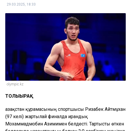
29.03.2025, 18:33
olympic.kz
ТОЛЫҒЫРАҚ
Қазақстан құрамасының спортшысы Ризабек Айтмұхан
(97 келі) жартылай финалда ирандық
Мохаммадмобин Азимимен белдесті. Тартысты өткен