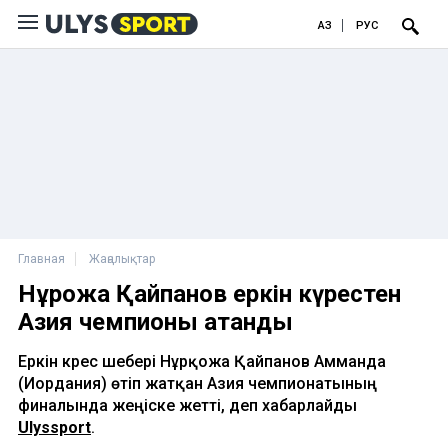
ҚАЗ
РУС
Главная
Жаңалықтар
Нұрқожа Қайпанов еркін күрестен
Азия чемпионы атанды
Еркін күрес шебері Нұрқожа Қайпанов Амманда
(Иордания) өтіп жатқан Азия чемпионатының
финалында жеңіске жетті, деп хабарлайды
Ulyssport
.