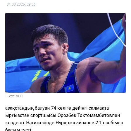
31.03.2025, 09:06
Фото: ҰОК
Қазақстандық балуан 74 келіге дейінгі салмақта
Қырғызстан спортшысы Орозбек Токтомамбетовпен
кездесті. Нәтижесінде Нұрқожа Қайпанов 2:1 есебімен
басым түсті.