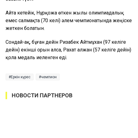
Айта кетейік, Нұрқожа өткен жылы олимпиадалық
емес салмақта (70 келі) әлем чемпионатында жеңіске
жеткен болатын.
Сондай-ақ, бұған дейін Ризабек Айтмұхан (97 келіге
дейін) екінші орын алса, Рахат Қалжан (57 келіге дейін)
қола медаль иеленген еді.
Еркін күрес
чемпион
НОВОСТИ ПАРТНЕРОВ