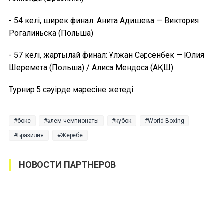
- 54 келі, ширек финал: Анита Адишева — Виктория
Рогалиньска (Польша)
- 57 келі, жартылай финал: Ұлжан Сәрсенбек — Юлия
Шеремета (Польша) / Алиса Мендоса (АҚШ)
Турнир 5 сәуірде мәресіне жетеді.
бокс
әлем чемпионаты
кубок
World Boxing
Бразилия
Жеребе
НОВОСТИ ПАРТНЕРОВ