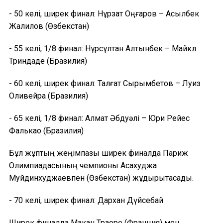
- 50 келі, ширек финал: Нұрзат Оңғаров – Асылбек
Жалилов (Өзбекстан)
- 55 келі, 1/8 финал: Нұрсұлтан Алтынбек – Майкл
Триндаде (Бразилия)
- 60 келі, ширек финал: Талғат Сырымбетов – Луиз
Оливейра (Бразилия)
- 65 келі, 1/8 финал: Алмат Әбдуәлі – Юри Рейес
Фалькао (Бразилия)
Бұл жұптың жеңімпазы ширек финалда Париж
Олимпиадасының чемпионы Асахуджа
Муйдинхуджаевпен (Өзбекстан) жұдырықтасады.
- 70 келі, ширек финал: Дархан Дүйсебай
Ширек финалда Макан Траоре (Франция) мен