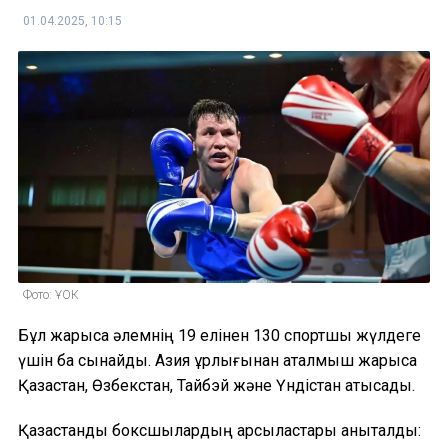
01.04.2025, 10:15
Фото: ҰОК
Бұл жарысқа әлемнің 19 елінен 130 спортшы жүлдеге
үшін бақ сынайды. Азия құрлығынан аталмыш жарысқа
Қазақстан, Өзбекстан, Тайбэй және Үндістан қатысады.
Қазақстандық боксшылардың қарсыластары анықталды: