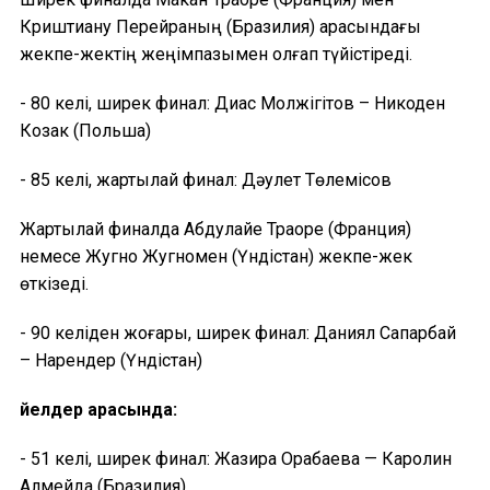
Криштиану Перейраның (Бразилия) арасындағы
жекпе-жектің жеңімпазымен қолғап түйістіреді.
- 80 келі, ширек финал: Диас Молжігітов – Никоден
Козак (Польша)
- 85 келі, жартылай финал: Дәулет Төлемісов
Жартылай финалда Абдулайе Траоре (Франция)
немесе Жугно Жугномен (Үндістан) жекпе-жек
өткізеді.
- 90 келіден жоғары, ширек финал: Даниял Сапарбай
– Нарендер (Үндістан)
Әйелдер арасында:
- 51 келі, ширек финал: Жазира Орақбаева — Каролин
Алмейда (Бразилия)