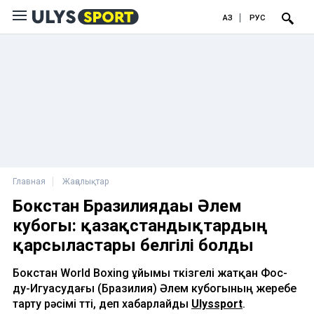
ҚАЗ
РУС
Главная
Жаңалықтар
Бокстан Бразилиядағы Әлем
кубогы: қазақстандықтардың
қарсыластары белгілі болды
Бокстан World Boxing ұйымы өткізгелі жатқан Фос-
ду-Игуасудағы (Бразилия) Әлем кубогының жеребе
тарту рәсімі өтті, деп хабарлайды
Ulyssport
.