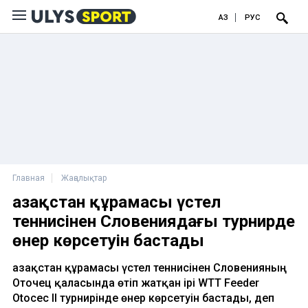
ҚАЗ
РУС
Главная
Жаңалықтар
Қазақстан құрамасы үстел
теннисінен Словениядағы турнирде
өнер көрсетуін бастады
Қазақстан құрамасы үстел теннисінен Словенияның
Оточец қаласында өтіп жатқан ірі WTT Feeder
Otocec II турнирінде өнер көрсетуін бастады, деп