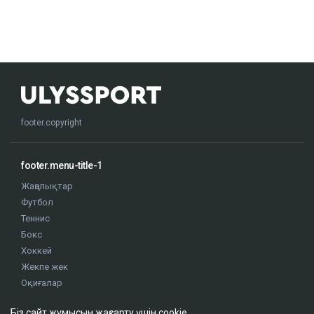
footer.copyright
footer.menu-title-1
Жаңалықтар
Футбол
Теннис
Бокс
Хоккей
Жекпе жек
Оқиғалар
Олимпиада
Біз сайт жұмысын жақсарту үшін cookie