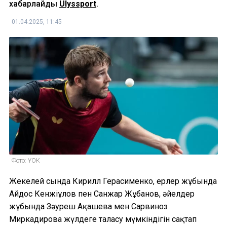
хабарлайды
Ulyssport
.
01.04.2025, 11:45
Фото: ҰОК
Жекелей сында Кирилл Герасименко, ерлер жұбында
Айдос Кенжіғұлов пен Санжар Жұбанов, әйелдер
жұбында Зәуреш Ақашева мен Сарвиноз
Миркадирова жүлдеге таласу мүмкіндігін сақтап