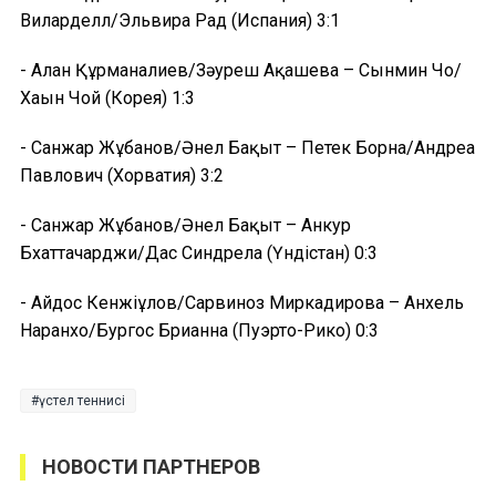
Виларделл/Эльвира Рад (Испания) 3:1
- Алан Құрманғалиев/Зәуреш Ақашева – Сынмин Чо/
Хаын Чой (Корея) 1:3
- Санжар Жұбанов/Әнел Бақыт – Петек Борна/Андреа
Павлович (Хорватия) 3:2
- Санжар Жұбанов/Әнел Бақыт – Анкур
Бхаттачарджи/Дас Синдрела (Үндістан) 0:3
- Айдос Кенжіғұлов/Сарвиноз Миркадирова – Анхель
Наранхо/Бургос Брианна (Пуэрто-Рико) 0:3
үстел теннисі
НОВОСТИ ПАРТНЕРОВ