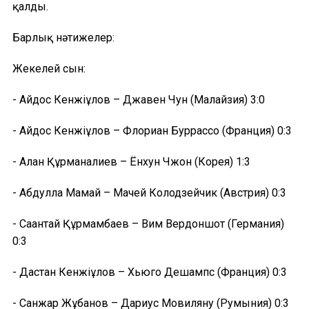
қалды.
Барлық нәтижелер:
Жекелей сын:
- Айдос Кенжіғұлов – Джавен Чун (Малайзия) 3:0
- Айдос Кенжіғұлов – Флориан Буррассо (Франция) 0:3
- Алан Құрманғалиев – Ёнхун Чжон (Корея) 1:3
- Абдулла Мамай – Мачей Колодзейчик (Австрия) 0:3
- Сағантай Құрмамбаев – Вим Вердоншот (Германия)
0:3
- Дастан Кенжіғұлов – Хьюго Дешампс (Франция) 0:3
- Санжар Жұбанов – Дариус Мовиляну (Румыния) 0:3