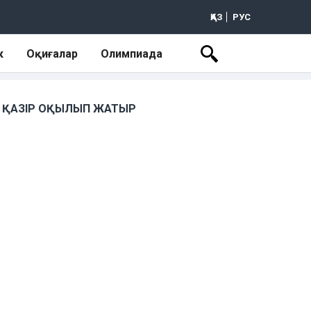
ҚАЗ
РУС
к
Оқиғалар
Олимпиада
ҚАЗІР ОҚЫЛЫП ЖАТЫР