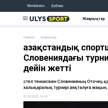
Wimbledon
Бублик
Жаңалықтар
Главная
Жаңалықтар
Қазақстандық спорт
Словениядағы турн
дейін жетті
Үстел теннисінен Словенияның Оточец қ
халықаралық турнирі аяқталуға жақын
02.04.2025, 16:33