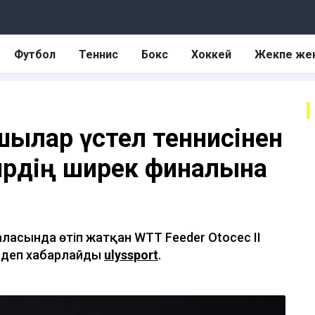
Футбол
Теннис
Бокс
Хоккей
Жекпе же
шылар үстел теннисінен
ирдің ширек финалына
аласында өтіп жатқан WTT Feeder Otocec II
, деп хабарлайды
ulyssport
.