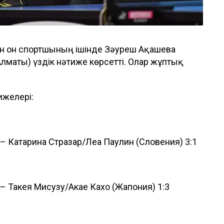
н он спортшының ішінде Зәуреш Ақашева
лматы) үздік нәтиже көрсетті. Олар жұптық
ижелері:
 Катарина Стразар/Леа Паулин (Словения) 3:1
 Такея Мисузу/Акае Кахо (Жапония) 1:3