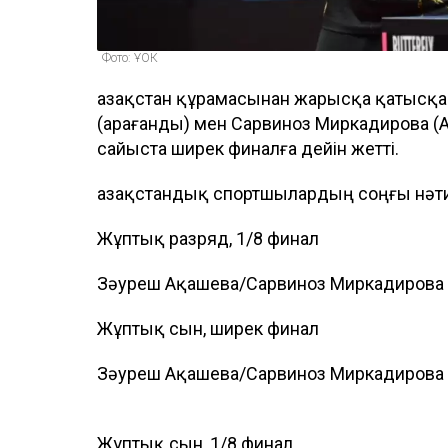
Фото: ҰОК
Қазақстан құрамасынан жарысқа қатысқа
(Қарағанды) мен Сарвиноз Миркадирова (А
сайыста ширек финалға дейін жетті.
Қазақстандық спортшылардың соңғы нәт
Жұптық разряд, 1/8 финал
Зәуреш Ақашева/Сарвиноз Миркадирова –
Жұптық сын, ширек финал
Зәуреш Ақашева/Сарвиноз Миркадирова –
Жұптық сын, 1/8 финал