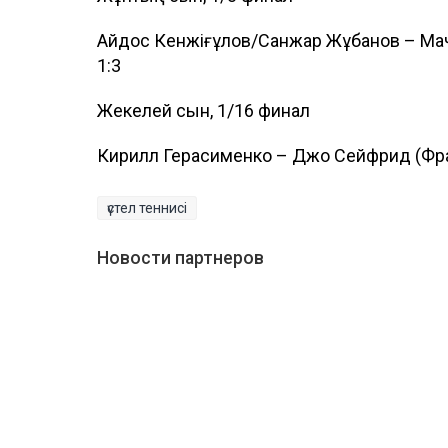
Айдос Кенжіғұлов/Санжар Жұбанов – Мач
1:3
Жекелей сын, 1/16 финал
Кирилл Герасименко – Джо Сейфрид (Фра
үстел теннисі
Новости партнеров