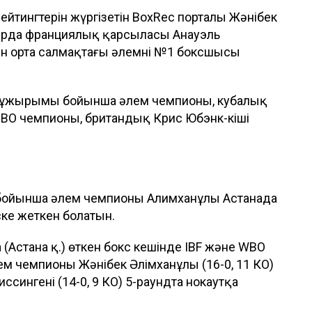
ейтингтерін жүргізетін BoxRec порталы Жәнібек
уырда франциялық қарсыласы Анауэль
ейін орта салмақтағы әлемнің №1 боксшысы
 тұжырымы бойынша әлем чемпионы, кубалық
IBO чемпионы, британдық Крис Юбэнк-кіші
бойынша әлем чемпионы Алимханұлы Астанада
ке жеткен болатын.
 (Астана қ.) өткен бокс кешінде IBF және WBO
 чемпионы Жәнібек Әлімханұлы (16-0, 11 КО)
сингені (14-0, 9 КО) 5-раундта нокаутқа