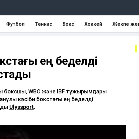
Футбол
Теннис
Бокс
Хоккей
Жекпе же
окстағы ең беделді
астады
андық боксшы, WBO және IBF тұжырымдары
нұлы кәсіби бокстағы ең беделді
айды
Ulyssport
.