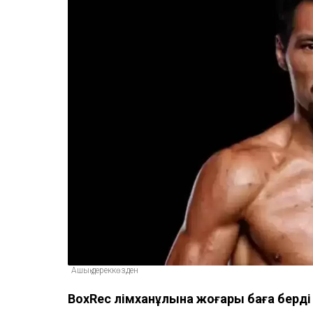
Ашық дереккөзден
BoxRec Әлімханұлына жоғары баға берді