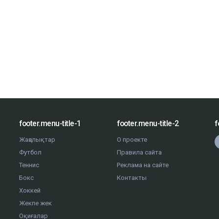
footer.menu-title-1
footer.menu-title-2
f
Жаңалықтар
О проекте
Футбол
Правила сайта
Теннис
Реклама на сайте
Бокс
Контакты
Хоккей
Жекпе жек
Оқиғалар