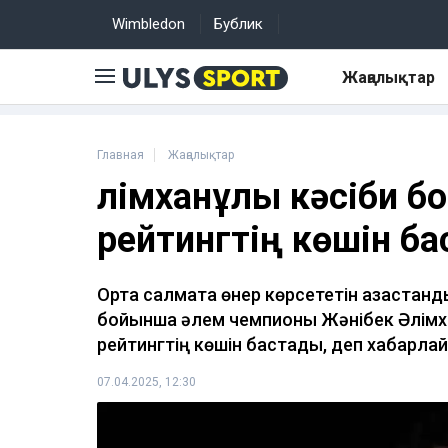
Wimbledon
Бублик
Жаңалықтар
Главная
Жаңалықтар
Әлімханұлы кәсіби б
рейтингтің көшін б
Орта салмақта өнер көрсететін қазақст
бойынша әлем чемпионы Жәнібек Әлімха
рейтингтің көшін бастады, деп хабарл
07.04.2025, 12:30