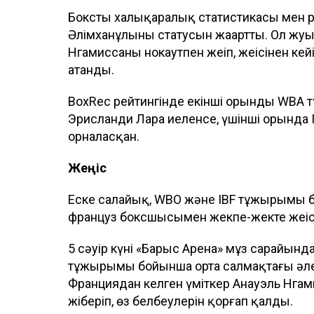
Бокстың халықаралық статистикасы мен р
Әлімханұлының статусын жаңартты. Ол ж
Нгамиссаны нокаутпен жеңіп, жеңісінен к
атанды.
BoxRec рейтингінде екінші орынды WBA
Эрисланди Лара иеленсе, үшінші орында 
орналасқан.
Жеңіс
Еске салайық, WBO және IBF тұжырымы 
француз боксшысымен жекпе-жекте жеңіс
5 сәуір күні «Барыс Арена» мұз сарайында
тұжырымы бойынша орта салмақтағы әлем
Франциядан келген үміткер Анауэль Нгамис
жіберіп, өз белбеулерін қорғап қалды.