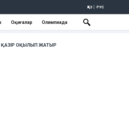
ҚАЗ
РУС
к
Оқиғалар
Олимпиада
ҚАЗІР ОҚЫЛЫП ЖАТЫР