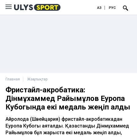
ҚАЗ
РУС
Главная
Жаңалықтар
Фристайл-акробатика:
Дінмұхаммед Райымқұлов Еуропа
Кубогында екі медаль жеңіп алды
Айролода (Швейцария) фристайл-акробатикадан
Еуропа Кубогы аяқталды. Қазақстандық Дінмұхаммед
Райымқұлов бұл жарыста екі медаль жеңіп алды,