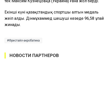
тек Максим Кузнецовқа (Украина) ғана жол берді.
Екінші күні қазақстандық спортшы алтын медаль
жеңіп алды. Дінмұхаммед шешуші кезеңде 96,58 ұпай
жинады.
Фристайл-акробатика
НОВОСТИ ПАРТНЕРОВ