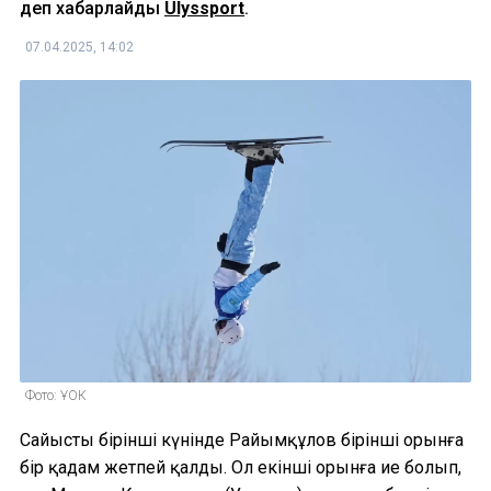
деп хабарлайды
Ulyssport
.
07.04.2025, 14:02
Фото: ҰОК
Сайыстың бірінші күнінде Райымқұлов бірінші орынға
бір қадам жетпей қалды. Ол екінші орынға ие болып,