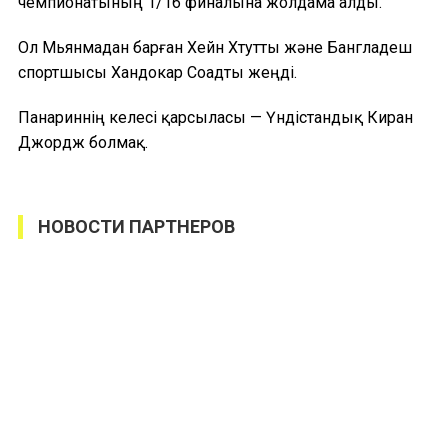
чемпионатының 1/16 финалына жолдама алды.
Ол Мьянмадан барған Хейн Хтутты және Бангладеш
спортшысы Хандокар Соадты жеңді.
Панариннің келесі қарсыласы — Үндістандық Киран
Джордж болмақ.
НОВОСТИ ПАРТНЕРОВ