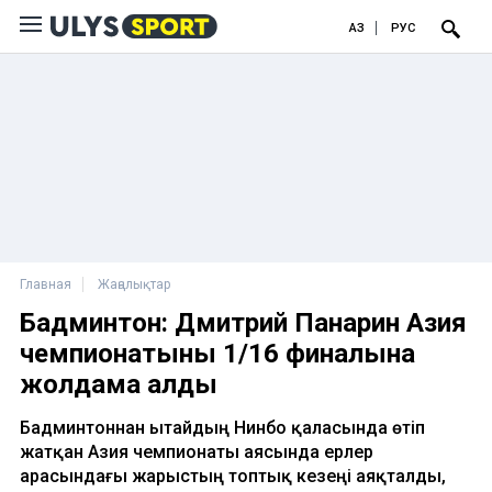
ҚАЗ
РУС
Главная
Жаңалықтар
Бадминтон: Дмитрий Панарин Азия
чемпионатының 1/16 финалына
жолдама алды
Бадминтоннан Қытайдың Нинбо қаласында өтіп
жатқан Азия чемпионаты аясында ерлер
арасындағы жарыстың топтық кезеңі аяқталды,