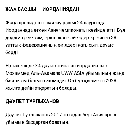
ЖАҢА БАСШЫ — ИОРДАНИЯДАН
Жаңа президентті сайлау рәсімі 24 наурызда
Иорданияда өткен Азия чемпионаты кезінде өтті. Бұл
додаға грек-рим, еркін және әйелдер күресінен 38
ұлттық федерацияның өкілдері қатысып, дауыс
берді.
Нәтижесінде 34 дауыс жинаған иорданиялық
Мохаммед Аль-Авамала UWW ASIA ұйымының жаңа
басшысы болып сайланды. Ол бұл қызметті 2028
жылға дейін атқаратын болады.
ДӘУЛЕТ ТҰРЛЫХАНОВ
Дәулет Тұрлыханов 2017 жылдан бері Азия күресі
ұйымын басқарған болатын.