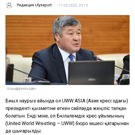
Редакция Ulyssport
11.04.2025, 23:15
Ашық дереккөзден
Биыл наурыз айында ол UWW ASIA (Азия күресі одағы)
президенті қызметіне өткен сайлауда жеңіліс тапқан
болатын. Енді міне, ол Бүкіләлемдік күрес ұйымының
(United World Wrestling — UWW) бюро мүшесі қатарынан
да шығарылды.