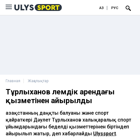
ҚАЗ
РУС
Главная
Жаңалықтар
Тұрлыханов әлемдік арендағы
қызметінен айырылды
Қазақстанның даңқты балуаны және спорт
қайраткері Дәулет Тұрлыханов халықаралық спорт
ұйымдарындағы беделді қызметтерінен біртіндеп
айырылып жатыр, деп хабарлайды
Ulyssport
.