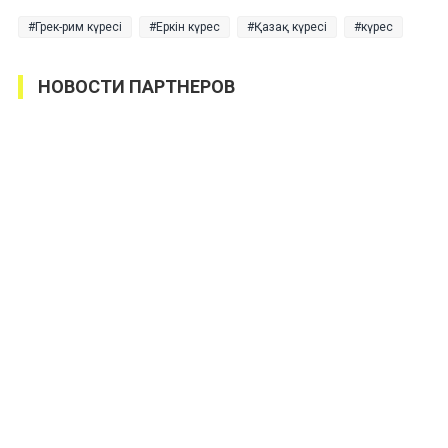
Грек-рим күресі
Еркін күрес
Қазақ күресі
күрес
НОВОСТИ ПАРТНЕРОВ