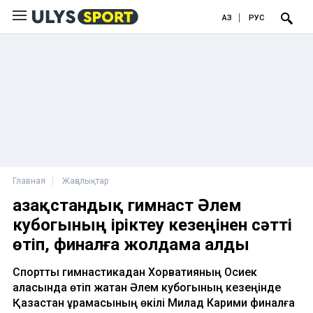
ҚАЗ
РУС
Главная
Жаңалықтар
Қазақстандық гимнаст Әлем
кубогының іріктеу кезеңінен сәтті
өтіп, финалға жолдама алды
Спорттық гимнастикадан Хорватияның Осиек
қаласында өтіп жатқан Әлем кубогының кезеңінде
Қазақстан құрамасының өкілі Милад Карими финалға