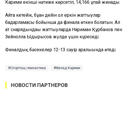
Карими екінші нәтиже көрсетіп, 14,166 ұпай жинады.
Айта кетейік, бұған дейін ол еркін жаттығулар
бағдарламасы бойынша да финалға өткен болатын. Ал
ат снарядындағы жаттығуларда Нариман Құрбанов пен
Зейнолла Ыдырысов жүлде үшін күреседі.
Финалдық бәсекелер 12-13 сәуір аралығында өтеді.
Спорттық гимнастика
Милад Карими
НОВОСТИ ПАРТНЕРОВ