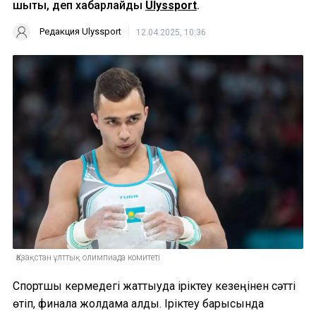
шықты, деп хабарлайды
Ulyssport
.
Редакция Ulyssport
12.04.2025, 10:36
Қазақстан ұлттық олимпиада комитеті
Спортшы кермедегі жаттығуда іріктеу кезеңінен сәтті
өтіп, финалға жолдама алды. Іріктеу барысында