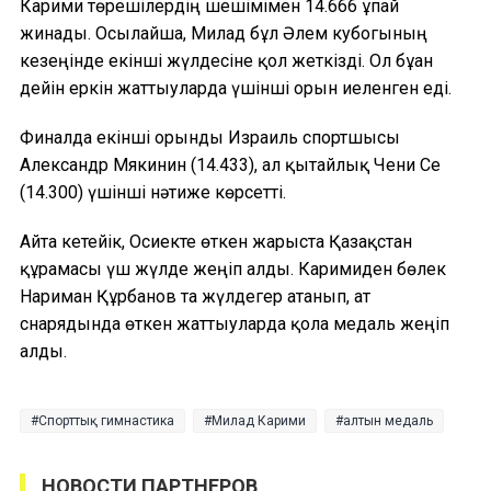
Карими төрешілердің шешімімен 14.666 ұпай
жинады. Осылайша, Милад бұл Әлем кубогының
кезеңінде екінші жүлдесіне қол жеткізді. Ол бұған
дейін еркін жаттығуларда үшінші орын иеленген еді.
Финалда екінші орынды Израиль спортшысы
Александр Мякинин (14.433), ал қытайлық Чени Се
(14.300) үшінші нәтиже көрсетті.
Айта кетейік, Осиекте өткен жарыста Қазақстан
құрамасы үш жүлде жеңіп алды. Каримиден бөлек
Нариман Құрбанов та жүлдегер атанып, ат
снарядында өткен жаттығуларда қола медаль жеңіп
алды.
Спорттық гимнастика
Милад Карими
алтын медаль
НОВОСТИ ПАРТНЕРОВ