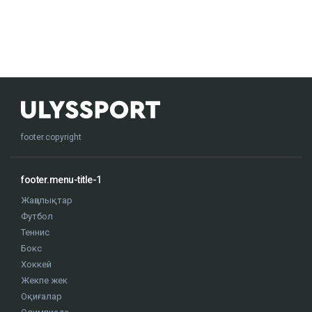
footer.copyright
footer.menu-title-1
Жаңалықтар
Футбол
Теннис
Бокс
Хоккей
Жекпе жек
Оқиғалар