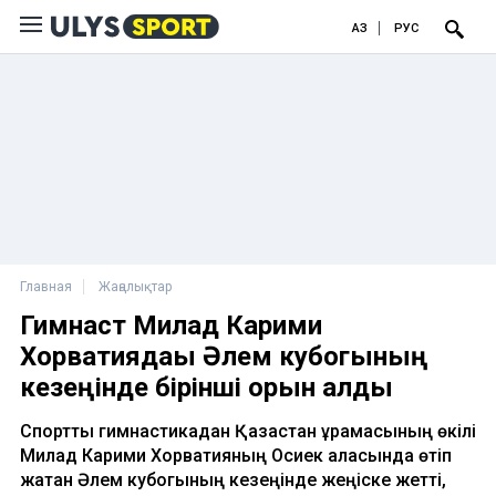
ҚАЗ
РУС
Главная
Жаңалықтар
Гимнаст Милад Карими
Хорватиядағы Әлем кубогының
кезеңінде бірінші орын алды
Спорттық гимнастикадан Қазақстан құрамасының өкілі
Милад Карими Хорватияның Осиек қаласында өтіп
жатқан Әлем кубогының кезеңінде жеңіске жетті,