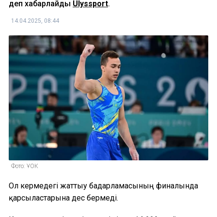
деп хабарлайды
Ulyssport
.
14.04.2025, 08:44
Фото: ҰОК
Ол кермедегі жаттығу бағдарламасының финалында
қарсыластарына дес бермеді.