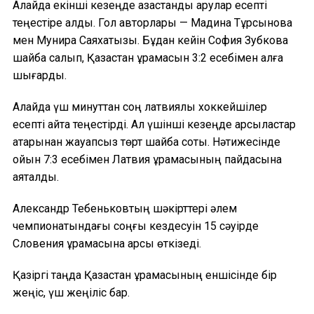
Алайда екінші кезеңде қазақстандық арулар есепті
теңестіре алды. Гол авторлары — Мадина Тұрсынова
мен Мунира Саяхатқызы. Бұдан кейін София Зубкова
шайба салып, Қазақстан құрамасын 3:2 есебімен алға
шығарды.
Алайда үш минуттан соң латвиялық хоккейшілер
есепті қайта теңестірді. Ал үшінші кезеңде қарсыластар
қатарынан жауапсыз төрт шайба соқты. Нәтижесінде
ойын 7:3 есебімен Латвия құрамасының пайдасына
аяқталды.
Александр Тебеньковтың шәкірттері әлем
чемпионатындағы соңғы кездесуін 15 сәуірде
Словения құрамасына қарсы өткізеді.
Қазіргі таңда Қазақстан құрамасының еншісінде бір
жеңіс, үш жеңіліс бар.