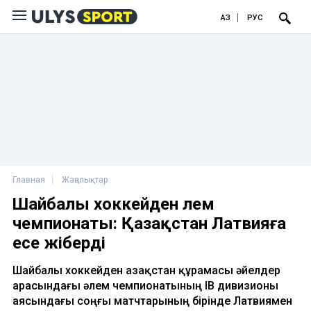
ҚАЗ
РУС
Главная
Жаңалықтар
Шайбалы хоккейден әлем
чемпионаты: Қазақстан Латвияға
есе жіберді
Шайбалы хоккейден Қазақстан құрамасы әйелдер
арасындағы әлем чемпионатының IB дивизионы
аясындағы соңғы матчтарының бірінде Латвиямен