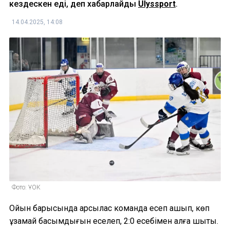
кездескен еді, деп хабарлайды
Ulyssport
.
14.04.2025, 14:08
Фото: ҰОК
Ойын барысында қарсылас команда есеп ашып, көп
ұзамай басымдығын еселеп, 2:0 есебімен алға шықты.