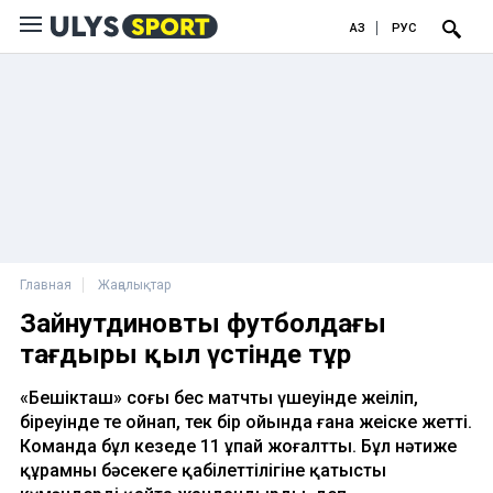
ҚАЗ
РУС
Главная
Жаңалықтар
Зайнутдиновтың футболдағы
тағдыры қыл үстінде тұр
«Бешікташ» соңғы бес матчтың үшеуінде жеңіліп,
біреуінде тең ойнап, тек бір ойында ғана жеңіске жетті.
Команда бұл кезеңде 11 ұпай жоғалтты. Бұл нәтиже
құрамның бәсекеге қабілеттілігіне қатысты