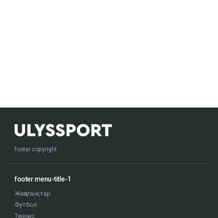
footer.copyright
footer.menu-title-1
Жаңалықтар
Футбол
Теннис