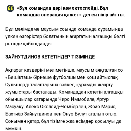
«Бұл командаға дәрі көмектеспейді. Бұл
командаға операция қажет» деген пікір айтты.
Бұл мәлімдеме маусым соңында команда құрамында
үлкен өзгерістер болатынын аңғартатын алғашқы белгі
ретінде қабылданды.
ЗАЙНУТДИНОВ КЕТЕТІНДЕР ТІЗІМІНДЕ
Ақпарат көздерінің мәліметінше, маусым аяқталған соң
«Бешікташ» бірнеше футболшымен қош айтыспақ.
Сульшердің талаптарына сәйкес, құрамды жаңарту
жұмыстары басталады. Командадан кететін алғашқы
ойыншылар қатарында Чиро Иммобиле, Артур
Масуаку, Алекс Окслейд-Чемберлен, Жоао Марио,
Бахтиёр Зайнутдинов пен Онур Булут аталып отыр.
Сонымен қатар, бұл тізімге жаңа есімдер қосылуы да
мүмкін.