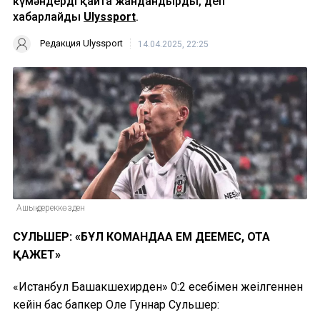
күмәндерді қайта жандандырды, деп
хабарлайды
Ulyssport
.
Редакция Ulyssport
14.04.2025, 22:25
Ашық дереккөзден
СУЛЬШЕР: «БҰЛ КОМАНДАҒА ЕМ ДЕЕМЕС, ОТА
ҚАЖЕТ»
«Истанбул Башакшехирден» 0:2 есебімен жеңілгеннен
кейін бас бапкер Оле Гуннар Сульшер: