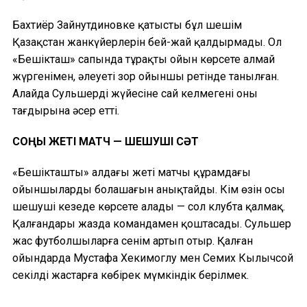
Бахтиёр Зайнутдиновке қатысты бұл шешім
Қазақстан жанкүйерлерін бей-жай қалдырмады. Ол
«Бешікташ» сапында тұрақты ойын көрсете алмай
жүргенімен, әлеуеті зор ойыншы ретінде танылған.
Алайда Сульшердің жүйесіне сай келмегені оның
тағдырына әсер етті.
СОҢҒЫ ЖЕТІ МАТЧ — ШЕШУШІ СӘТ
«Бешікташтың» алдағы жеті матчы құрамдағы
ойыншылардың болашағын анықтайды. Кім өзін осы
шешуші кезеңде көрсете алады — сол клубта қалмақ.
Қалғандары жазда командамен қоштасады. Сульшер
жас футболшыларға сенім артып отыр. Қалған
ойындарда Мустафа Хекимоглу мен Семих Кылычсой
секілді жастарға көбірек мүмкіндік берілмек.