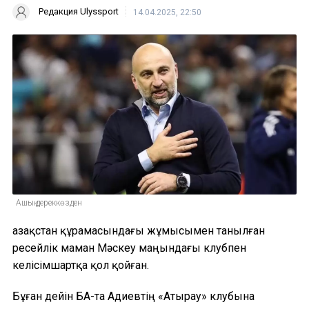
Редакция Ulyssport
14.04.2025, 22:50
Ашық дереккөзден
Қазақстан құрамасындағы жұмысымен танылған
ресейлік маман Мәскеу маңындағы клубпен
келісімшартқа қол қойған.
Бұған дейін БАҚ-та Адиевтің «Атырау» клубына