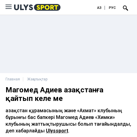
ҚАЗ
РУС
Главная
Жаңалықтар
Магомед Адиев Қазақстанға
қайтып келе ме
Қазақстан құрамасының және «Ахмат» клубының
бұрынғы бас бапкері Магомед Адиев «Химки»
клубының жаттықтырушысы болып тағайындалды,
деп хабарлайды
Ulyssport
.