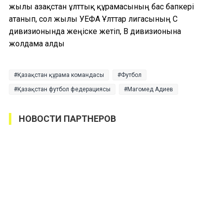
жылы Қазақстан ұлттық құрамасының бас бапкері
атанып, сол жылы УЕФА Ұлттар лигасының С
дивизионында жеңіске жетіп, В дивизионына
жолдама алды
Қазақстан құрама командасы
Футбол
Қазақстан футбол федерациясы
Магомед Адиев
НОВОСТИ ПАРТНЕРОВ