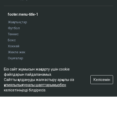
footer.menu-title-1
Жаңалықтар
Футбол
Теннис
Бокс
Хоккей
Жекпе жек
Оқиғалар
Олимпиада
Біз сайт жұмысын жақсарту үшін cookie
файлдарын пайдаланамыз.
footer.menu-title-2
Келісемін
Сайтты қолдануды жалғастыру арқылы сіз
құпиялылық туралы шарттарымызбен
О проекте
келісетініңізді білдіресіз.
Правила сайта
Реклама на сайте
Контакты