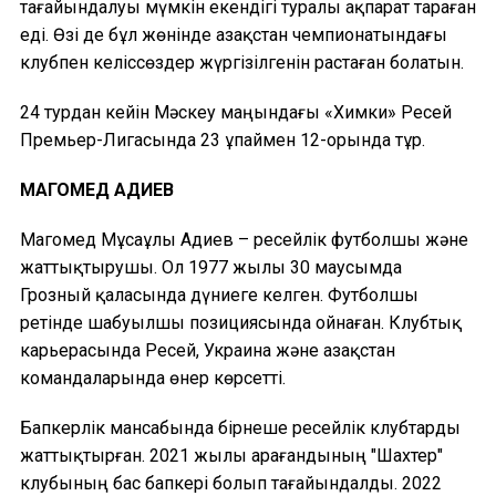
тағайындалуы мүмкін екендігі туралы ақпарат тараған
еді. Өзі де бұл жөнінде Қазақстан чемпионатындағы
клубпен келіссөздер жүргізілгенін растаған болатын.
24 турдан кейін Мәскеу маңындағы «Химки» Ресей
Премьер-Лигасында 23 ұпаймен 12-орында тұр.
МАГОМЕД АДИЕВ
Магомед Мұсаұлы Адиев – ресейлік футболшы және
жаттықтырушы. Ол 1977 жылы 30 маусымда
Грозный қаласында дүниеге келген. Футболшы
ретінде шабуылшы позициясында ойнаған. Клубтық
карьерасында Ресей, Украина және Қазақстан
командаларында өнер көрсетті.
Бапкерлік мансабында бірнеше ресейлік клубтарды
жаттықтырған. 2021 жылы Қарағандының "Шахтер"
клубының бас бапкері болып тағайындалды. 2022