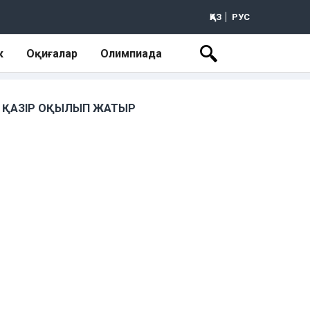
ҚАЗ
РУС
к
Оқиғалар
Олимпиада
ҚАЗІР ОҚЫЛЫП ЖАТЫР