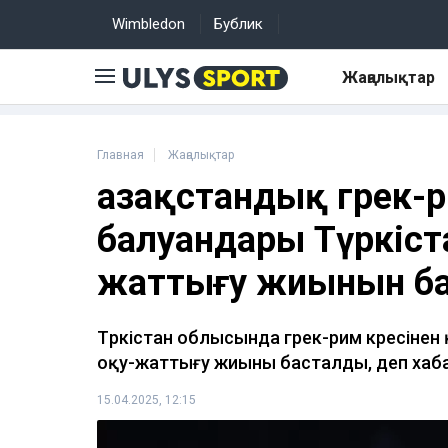
Wimbledon
Бублик
Жаңалықтар
Главная
Жаңалықтар
Қазақстандық грек-р
балуандары Түркіст
жаттығу жиынын б
Түркістан облысында грек-рим күресін
оқу-жаттығу жиыны басталды, деп ха
15.04.2025, 12:15