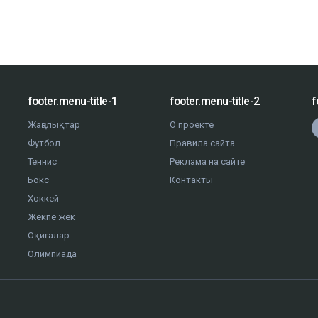
footer.menu-title-1
footer.menu-title-2
f
Жаңалықтар
О проекте
Футбол
Правила сайта
Теннис
Реклама на сайте
Бокс
Контакты
Хоккей
Жекпе жек
Оқиғалар
Олимпиада