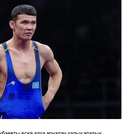
кбаевты еске алуға арналған халықаралық