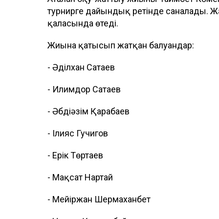
турнирге дайындық ретінде саналады. Ж
қаласында өтеді.
Жиынға қатысып жатқан балуандар:
- Әділхан Сатаев
- Илимдор Сатаев
- Әбдіәзім Қарабаев
- Ілияс Гучигов
- Ерік Төртаев
- Мақсат Нартай
- Мейіржан Шермаханбет