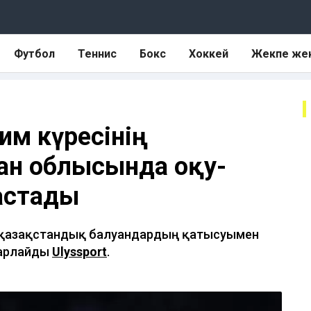
Футбол
Теннис
Бокс
Хоккей
Жекпе же
им күресінің
ан облысында оқу-
астады
ен қазақстандық балуандардың қатысуымен
барлайды
Ulyssport
.