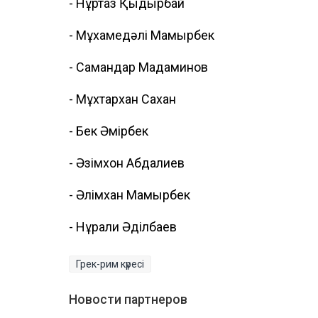
- Нұртаз Қыдырбай
- Мұхамедәлі Мамырбек
- Самандар Мадаминов
- Мұхтархан Сахан
- Бек Әмірбек
- Әзімхон Абдалиев
- Әлімхан Мамырбек
- Нұрғали Әділбаев
Грек-рим күресі
Новости партнеров