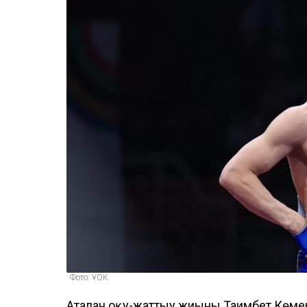
Фото: ҰОК
Аталған оқу-жаттығу жиыны Таимбет Көме