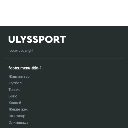
footer.copyright
footer.menu-title-1
Жаңалықтар
Футбол
Теннис
Бокс
Хоккей
Жекпе жек
Оқиғалар
Олимпиада