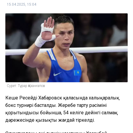
15.04.2025, 15:04
Сурет: Тұрар Қазанғапов
Кеше Ресейдің Хабаровск қаласында халықаралық
бокс турнирі басталды. Жеребе тарту рәсімінің
қорытындысы бойынша, 54 келіге дейінгі салмақ
дәрежесінде қызықты жағдай тіркелді.