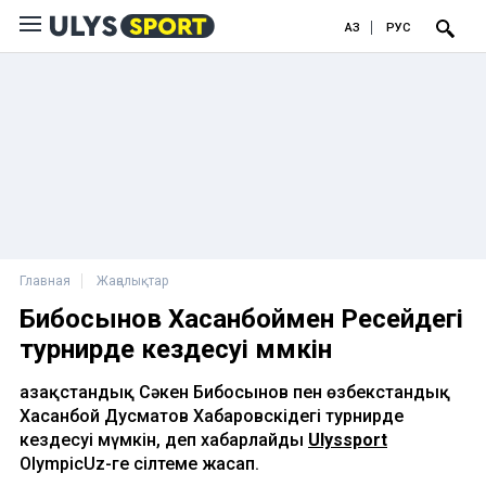
ҚАЗ
РУС
Главная
Жаңалықтар
Бибосынов Хасанбоймен Ресейдегі
турнирде кездесуі мүмкін
Қазақстандық Сәкен Бибосынов пен өзбекстандық
Хасанбой Дусматов Хабаровскідегі турнирде
кездесуі мүмкін, деп хабарлайды
Ulyssport
OlympicUz-ге сілтеме жасап.