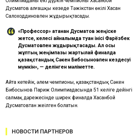
Олимпиаданың екі дүркін чемпионы Хасанбой
Дусматов алғашқы кезеңде Тәжікстан өкілі Хасан
Салоходдиновпен жұдырықтасады.
«Профессор» атанған Дусматов жеңіске
жетсе, келесі айналымда туған інісі Фарёзбек
Дусматовпен жұдырықтасады. Ал осы
жұптың жеңімпазы жартылай финалда
қазақстандық Сәкен Бибосыновпен кездесуі
мүмкін», — делінген мәліметте.
Айта кетейік, әлем чемпионы, қазақстандық Сәкен
Бибосынов Париж Олимпиадасында 51 келіге дейінгі
салмақ дәрежесінде ширек финалда Хасанбой
Дусматовтан жеңілген болатын.
НОВОСТИ ПАРТНЕРОВ