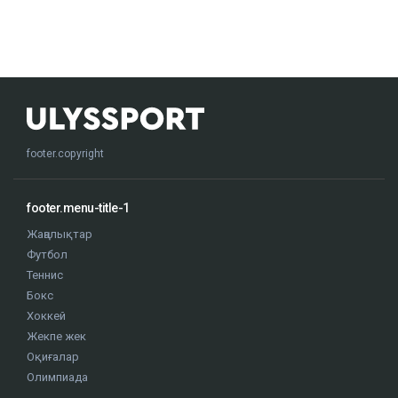
footer.copyright
footer.menu-title-1
Жаңалықтар
Футбол
Теннис
Бокс
Хоккей
Жекпе жек
Оқиғалар
Олимпиада