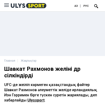
ҚАЗ
РУС
Главная
Жаңалықтар
Шавкат Рахмонов желіні дүр
сілкіндірді
UFC-де жеңіліп көрмеген қазақстандық файтер
Шавкат Рахмонов әлеуметтік желіде ирландиялық
Иэн Гэрримен бірге түскен суретін жариялады, деп
хабарлайды
Ulyssport
.