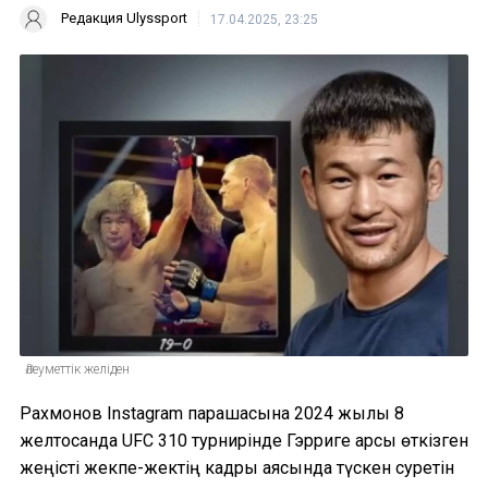
Редакция Ulyssport
17.04.2025, 23:25
Әлеуметтік желіден
Рахмонов Instagram парақшасына 2024 жылы 8
желтоқсанда UFC 310 турнирінде Гэрриге қарсы өткізген
жеңісті жекпе-жектің кадры аясында түскен суретін