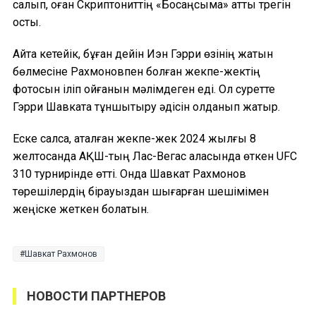
салып, оған Скриптониттің «Босаңсыма» атты трегін
қосты.
Айта кетейік, бұған дейін Иэн Гэрри өзінің жатын
бөлмесіне Рахмоновпен болған жекпе-жектің
фотосын іліп қойғанын мәлімдеген еді. Ол суретте
Гэрри Шавкатқа тұншықтыру әдісін қолданып жатыр.
Еске салсақ, аталған жекпе-жек 2024 жылғы 8
желтоқсанда АҚШ-тың Лас-Вегас қаласында өткен UFC
310 турнирінде өтті. Онда Шавкат Рахмонов
төрешілердің бірауыздан шығарған шешімімен
жеңіске жеткен болатын.
Шавкат Рахмонов
НОВОСТИ ПАРТНЕРОВ