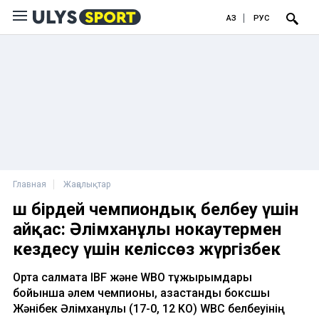
ҚАЗ
РУС
Главная
Жаңалықтар
Үш бірдей чемпиондық белбеу үшін
айқас: Әлімханұлы нокаутермен
кездесу үшін келіссөз жүргізбек
Орта салмақта IBF және WBO тұжырымдары
бойынша әлем чемпионы, қазақстандық боксшы
Жәнібек Әлімханұлы (17-0, 12 KO) WBC белбеуінің