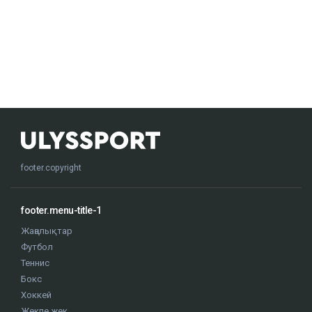
footer.copyright
footer.menu-title-1
Жаңалықтар
Футбол
Теннис
Бокс
Хоккей
Жекпе жек