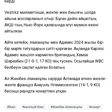
берді.
Vesti.kz мәліметінше, жекпе-жек биылғы шілде
айына жоспарланып отыр. Бұған дейін айқастың
АҚШ-тың Нью-Йорк қаласында өтуі мүмкін екені
айтылған.
Айта кетейік, Әлімханұлы мен Адамес 2024 жылы бір-
бір мәрте титулдарын сәтті қорғаған. Ақпанда Карлос
Адамес жеңіліп көрмеген британдық Хамза
Ширазбен (21-0-1, 17 KO) тең түскен. Осылайша WBC
белбеуін сақтап қалған болатын.
Ал Жәнібек Әлімханұлы сәуірде Астанада өткен жекпе-
жекте француз Анауэль Нгамиссенгені (14-1, 9 KO)
бесінші раундта нокаутпен ұтқан.
бокс
кәсіпқой бокс
Жәнібек Әлімханұлы
нокаут