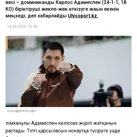
иесі – доминикандық Карлос Адамеспен (24-1-1, 18
KO) біріктіруші жекпе-жек өткізуге жақын екенін
меңзеді, деп хабарлайды
Ulyssport.kz.
18.04.2025, 15:44
Ашық дереккөзден
Әлімханұлы Адамеспен келіссөз жүріп жатқанын
растады. Тіпті қарсыласын нокаутқа түсіруге уәде